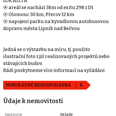
LOKALITA
⦿ areál se nachází 3km od exitu 298 z D1
⦿ Olomouc 30 km, Přerov 12 km
⦿ napojení parku na kyvadlovou autobusovou
dopravu města Lipník nad Bečvou
Jedná se o výstavbu na míru, tj. použito
ilustrační foto z již realizovaných projektů nebo
stávajících budov.
Rádi poskytneme více informací na vyžádání.
MIMOŘÁDNĚ NEHOSPODÁRNÁ
G
Údaje k nemovitosti
Kategorie
Sklady