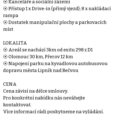
⦿ Kanceláře a sociální zázemí
⦿ Přístup 1 x Drive-in (přímý vjezd); 8 x nakládací
rampa
⦿ Dostatek manipulační plochy a parkovacích
míst
LOKALITA
⦿ Areál se nachází 3km od exitu 298 z D1
⦿ Olomouc 30 km, Přerov 12 km
⦿ Napojení parku na kyvadlovou autobusovou
dopravu města Lipník nad Bečvou
CENA
Cena závisí na délce smlouvy.
Pro konkrétní nabídku nás neváhejte
kontaktovat.
Více informací rádi poskytneme na vyžádání.