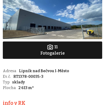
11
Fotogalerie
Adresa
Lipník nad Bečvou I-Město
Ev. č.
RT1378-00035-3
Typ
sklady
Plocha
2 613 m²
info v RK