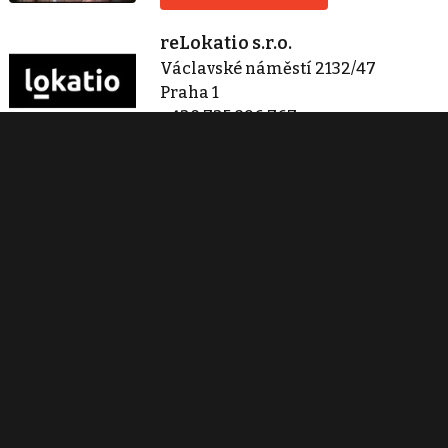
reLokatio s.r.o.
Václavské náměstí 2132/47
Praha 1
+420 725 896 767
info@lokatio.cz
Zobraz 342 nabídek
Kontaktovat
Tisk inzerátu
Sdílet inzerát
Nahlásit inzerát