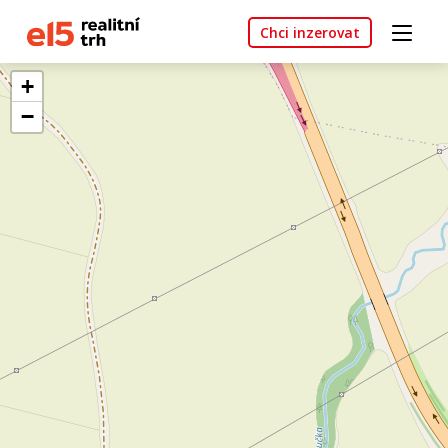
Chci inzerovat
+
−