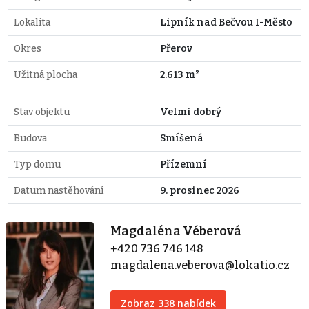
Lokalita
Lipník nad Bečvou I-Město
Okres
Přerov
Užitná plocha
2.613 m²
Stav objektu
Velmi dobrý
Budova
Smíšená
Typ domu
Přízemní
Datum nastěhování
9. prosinec 2026
Magdaléna Véberová
+420 736 746 148
magdalena.veberova@lokatio.cz
Zobraz 338 nabídek