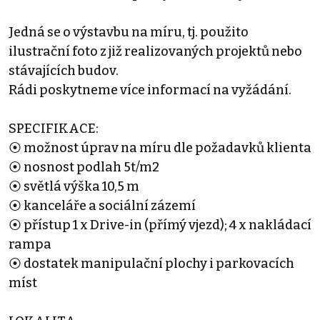
Jedná se o výstavbu na míru, tj. použito
ilustrační foto z již realizovaných projektů nebo
stávajících budov.
Rádi poskytneme více informací na vyžádání.
SPECIFIKACE:
⦿ možnost úprav na míru dle požadavků klienta
⦿ nosnost podlah 5t/m2
⦿ světlá výška 10,5 m
⦿ kanceláře a sociální zázemí
⦿ přístup 1 x Drive-in (přímý vjezd); 4 x nakládací
rampa
⦿ dostatek manipulační plochy i parkovacích
míst