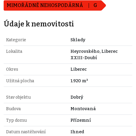
MIMOŘÁDNĚ NEHOSPODÁRNÁ
G
Údaje k nemovitosti
Kategorie
Sklady
Lokalita
Heyrovského, Liberec
XXIII-Doubí
Okres
Liberec
Užitná plocha
1.920 m²
Stav objektu
Dobrý
Budova
Montovaná
Typ domu
Přízemní
Datum nastěhování
Ihned