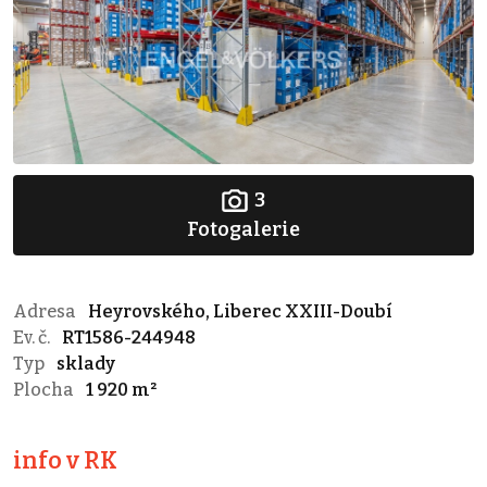
3
Fotogalerie
Adresa
Heyrovského, Liberec XXIII-Doubí
Ev. č.
RT1586-244948
Typ
sklady
Plocha
1 920 m²
info v RK