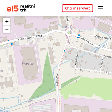
Chci inzerovat
+
−