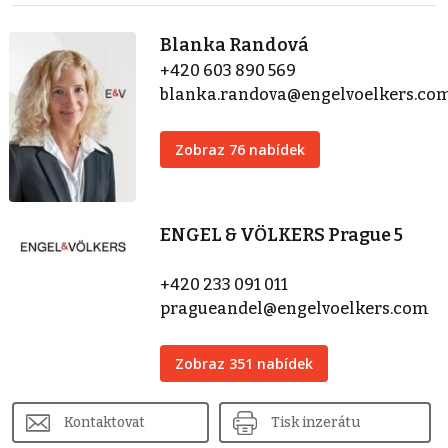
Blanka Randová
+420 603 890 569
blanka.randova@engelvoelkers.co
Zobraz 76 nabídek
ENGEL & VÖLKERS Prague 5
+420 233 091 011
pragueandel@engelvoelkers.com
Zobraz 351 nabídek
Kontaktovat
Tisk inzerátu