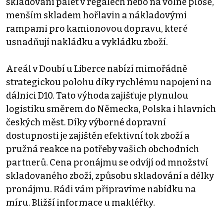
skladování palet v regálech nebo na volné ploše,
menším skladem hořlavin a nákladovými
rampami pro kamionovou dopravu, které
usnadňují nakládku a vykládku zboží.
Areál v Doubí u Liberce nabízí mimořádně
strategickou polohu díky rychlému napojení na
dálnici D10. Tato výhoda zajišťuje plynulou
logistiku směrem do Německa, Polska i hlavních
českých měst. Díky výborné dopravní
dostupnosti je zajištěn efektivní tok zboží a
pružná reakce na potřeby vašich obchodních
partnerů. Cena pronájmu se odvíjí od množství
skladovaného zboží, způsobu skladování a délky
pronájmu. Rádi vám připravíme nabídku na
míru. Bližší informace u makléřky.