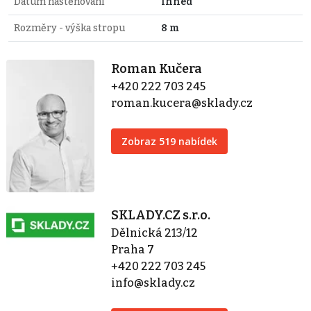
Datum nastěhování
Ihned
Rozměry - výška stropu
8 m
Roman Kučera
+420 222 703 245
roman.kucera@sklady.cz
Zobraz 519 nabídek
SKLADY.CZ s.r.o.
Dělnická 213/12
Praha 7
+420 222 703 245
info@sklady.cz