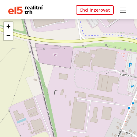
Chci inzerovat
+
−