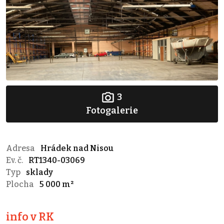
3
Fotogalerie
Adresa
Hrádek nad Nisou
Ev. č.
RT1340-03069
Typ
sklady
Plocha
5 000 m²
info v RK