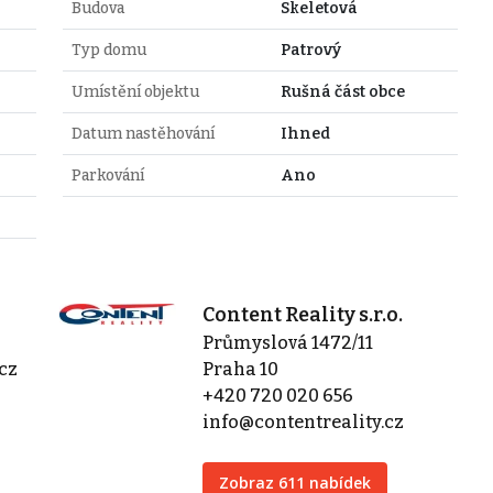
Budova
Skeletová
Typ domu
Patrový
Umístění objektu
Rušná část obce
Datum nastěhování
Ihned
Parkování
Ano
Content Reality s.r.o.
Průmyslová 1472/11
cz
Praha 10
+420 720 020 656
info@contentreality.cz
Zobraz 611 nabídek