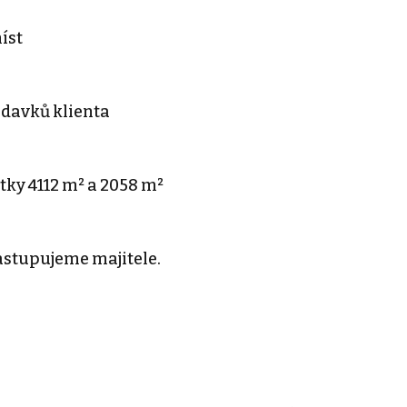
íst
adavků klienta
tky 4112 m² a 2058 m²
Zastupujeme majitele.