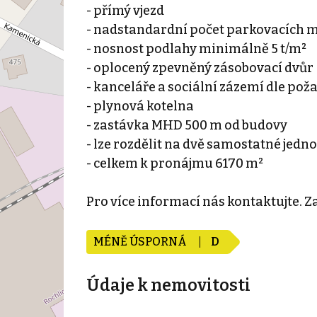
- přímý vjezd
- nadstandardní počet parkovacích m
- nosnost podlahy minimálně 5 t/m²
- oplocený zpevněný zásobovací dvůr
- kanceláře a sociální zázemí dle pož
- plynová kotelna
- zastávka MHD 500 m od budovy
- lze rozdělit na dvě samostatné jedno
- celkem k pronájmu 6170 m²
Pro více informací nás kontaktujte. 
MÉNĚ ÚSPORNÁ
D
Údaje k nemovitosti