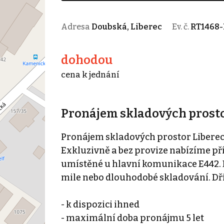
Adresa
Doubská, Liberec
Ev. č.
RT1468-
dohodou
cena k jednání
Pronájem skladových prostor
Pronájem skladových prostor Liberec 
Exkluzivně a bez provize nabízíme pří
umístěné u hlavní komunikace E442. B
mile nebo dlouhodobé skladování. Dří
- k dispozici ihned
- maximální doba pronájmu 5 let