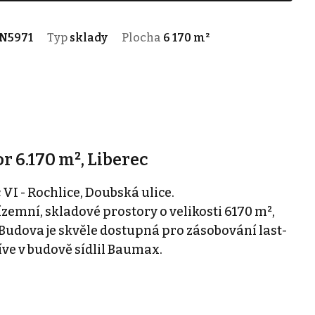
N5971
Typ
sklady
Plocha
6 170 m²
 6.170 m², Liberec
VI - Rochlice, Doubská ulice.
zemní, skladové prostory o velikosti 6170 m²,
udova je skvěle dostupná pro zásobování last-
ve v budově sídlil Baumax.