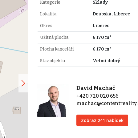
Kategorie
Sklady
Lokalita
Doubská, Liberec
Okres
Liberec
Užitná plocha
6.170 m²
Plocha kanceláří
6.170 m²
Stav objektu
Velmi dobrý
David Machač
+420 720 020 656
machac@contentreality.
Zobraz 241 nabídek