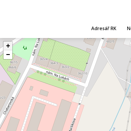
Adresář RK
N
+
−