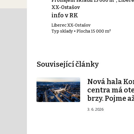
0 m², Liberec
Pronájem skladu 15 000 m², Liber
XX-Ostašov
info v RK
Liberec XX-Ostašov
 m²
Typ sklady • Plocha 15 000 m²
Související články
Nová hala K
centra má ot
brzy. Pojme až
3. 6. 2026