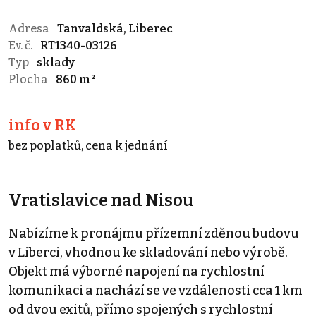
Adresa
Tanvaldská, Liberec
Ev. č.
RT1340-03126
Typ
sklady
Plocha
860 m²
info v RK
bez poplatků, cena k jednání
Vratislavice nad Nisou
Nabízíme k pronájmu přízemní zděnou budovu
v Liberci, vhodnou ke skladování nebo výrobě.
Objekt má výborné napojení na rychlostní
komunikaci a nachází se ve vzdálenosti cca 1 km
od dvou exitů, přímo spojených s rychlostní