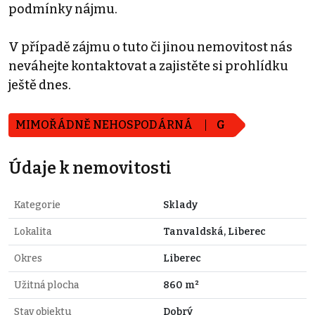
podmínky nájmu.
V případě zájmu o tuto či jinou nemovitost nás
neváhejte kontaktovat a zajistěte si prohlídku
ještě dnes.
MIMOŘÁDNĚ NEHOSPODÁRNÁ
G
Údaje k nemovitosti
Kategorie
Sklady
Lokalita
Tanvaldská, Liberec
Okres
Liberec
Užitná plocha
860 m²
Stav objektu
Dobrý