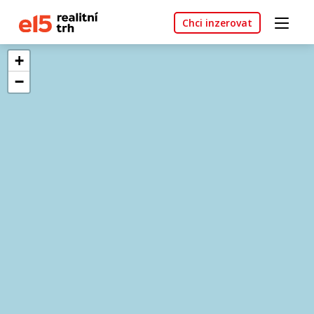
Chci inzerovat
+
−