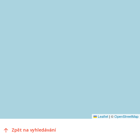
Leaflet
|
©
OpenStreetMap
Zpět na vyhledávání