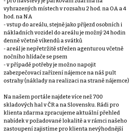
- pro návštěvy je parkování zdarma na
vyhrazených místech v rozsahu 2 hod. na OA a 4
hod. na NA
- vstup do areálu, stejně jako příjezd osobních i
nákladních vozidel do areálu je možný 24 hodin
denně včetně víkendů a svátků
- areál je nepřetržitě střežen agenturou včetně
nočního hlídače se psem
- v případě potřeby je možno napojit
zabezpečovací zařízení nájemce na náš pult
ostrahy (náklady na realizaci na straně nájemce)
Na našem portále najdete více než 700
skladových hal v ČR a na Slovensku. Rádi pro
klienta zdarma zpracujeme aktuální přehled
nabídek v požadované lokalitě a v rámci našeho
zastoupení zajistíme pro klienta nevýhodnější