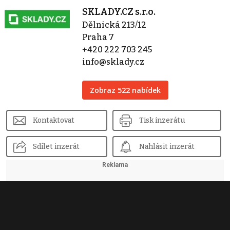
SKLADY.CZ s.r.o.
Dělnická 213/12
Praha 7
+420 222 703 245
info@sklady.cz
Zobraz 522 nabídek
Kontaktovat
Tisk inzerátu
Sdílet inzerát
Nahlásit inzerát