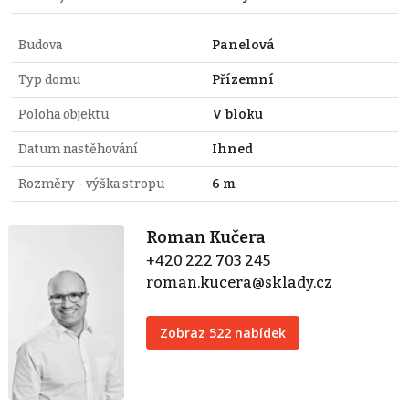
Budova
Panelová
Typ domu
Přízemní
Poloha objektu
V bloku
Datum nastěhování
Ihned
Rozměry - výška stropu
6 m
Roman Kučera
+420 222 703 245
roman.kucera@sklady.cz
Zobraz 522 nabídek