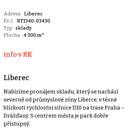
Adresa
Liberec
Ev. č.
RT1340-03430
Typ
sklady
Plocha
4 300 m²
info v RK
Liberec
Nabízíme pronájem skladu, který se nachází
severně od průmyslové zóny Liberce, v těsné
blízkosti rychlostní silnice D10 na trase Praha –
Drážďany. S centrem města je park dobře
přístupný.