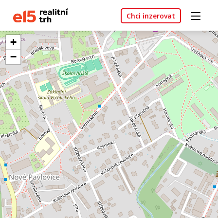
Chci inzerovat
+
−