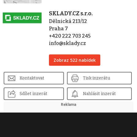
SKLADY.CZ s.r.o.
Dělnická 213/12
Praha 7
+420 222 703 245
info@sklady.cz
Zobraz 522 nabídek
Kontaktovat
Tisk inzerátu
Sdílet inzerát
Nahlásit inzerát