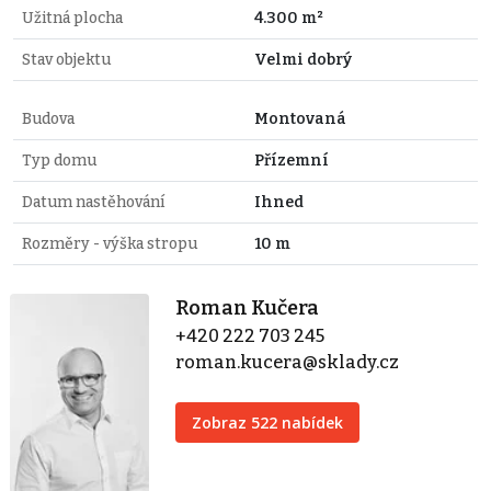
Užitná plocha
4.300 m²
Stav objektu
Velmi dobrý
Budova
Montovaná
Typ domu
Přízemní
Datum nastěhování
Ihned
Rozměry - výška stropu
10 m
Roman Kučera
+420 222 703 245
roman.kucera@sklady.cz
Zobraz 522 nabídek