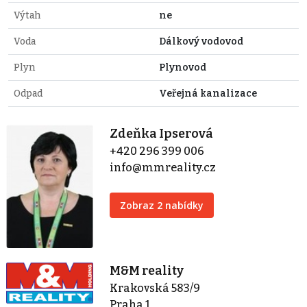
Výtah
ne
Voda
Dálkový vodovod
Plyn
Plynovod
Odpad
Veřejná kanalizace
Zdeňka Ipserová
+420 296 399 006
info@mmreality.cz
Zobraz 2 nabídky
M&M reality
Krakovská 583/9
Praha 1