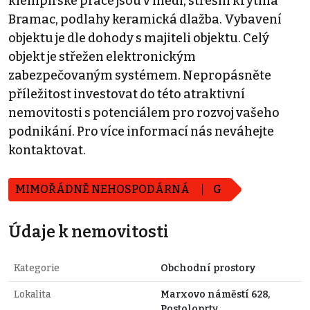
klempířské práce jsou v mědi, střešní krytina
Bramac, podlahy keramická dlažba. Vybavení
objektu je dle dohody s majiteli objektu. Celý
objekt je střežen elektronickým
zabezpečovaným systémem. Nepropásněte
příležitost investovat do této atraktivní
nemovitosti s potenciálem pro rozvoj vašeho
podnikání. Pro více informací nás neváhejte
kontaktovat.
MIMOŘÁDNĚ NEHOSPODÁRNÁ
G
Údaje k nemovitosti
Kategorie
Obchodní prostory
Lokalita
Marxovo náměstí 628,
Postoloprty