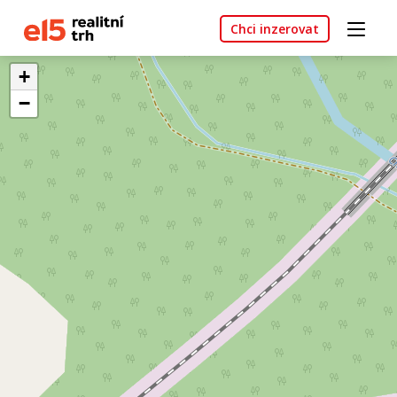
Chci inzerovat
+
−