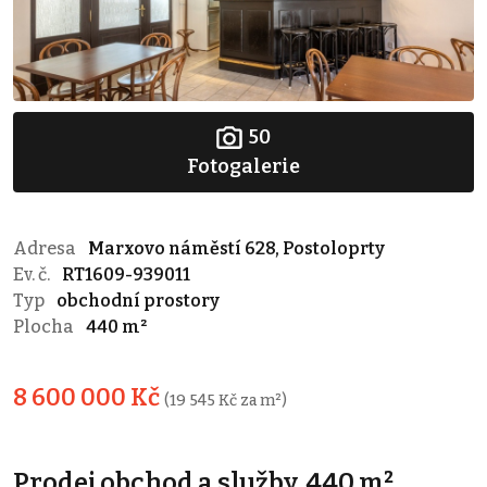
50
Fotogalerie
Adresa
Marxovo náměstí 628, Postoloprty
Ev. č.
RT1609-939011
Typ
obchodní prostory
Plocha
440 m²
8 600 000 Kč
(19 545 Kč za m²)
Prodej obchod a služby, 440 m²,