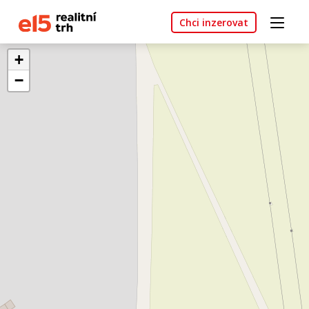
Chci inzerovat
+
−