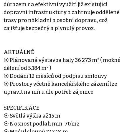
důrazem na efektivní využití již existující
dopravní infrastruktury a zahrnuje oddělené
trasy pro nákladní a osobní dopravu, což
zajišťuje bezpečný a plynulý provoz.
AKTUÁLNĚ
⦿ Plánovaná výstavba haly 36 273 m² ( možné
dělení od 5.184 m² )
⦿ Dodání 12 měsíců od podpisu smlouvy
⦿ Prostory včetně kancelářského zázemí lze
upravit na míru dle potřeb zájemce
SPECIFIKACE
⦿ Světlá výška až 15 m
⦿ Nosnost podlah min. 7t/m2
⦿ Modul sloupů 12 x 24 m