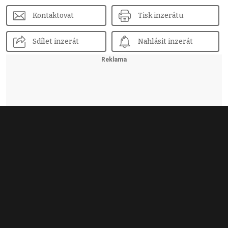
Kontaktovat
Tisk inzerátu
Sdílet inzerát
Nahlásit inzerát