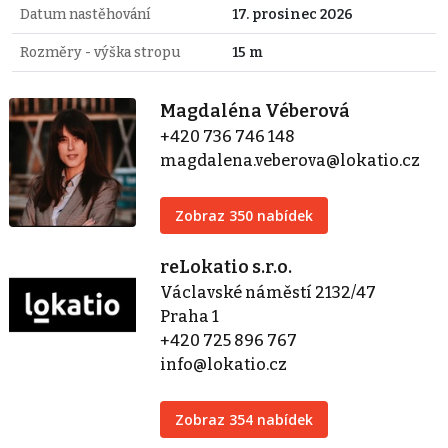
Datum nastěhování
17. prosinec 2026
Rozměry - výška stropu
15 m
Magdaléna Véberová
+420 736 746 148
magdalena.veberova@lokatio.cz
Zobraz 350 nabídek
reLokatio s.r.o.
Václavské náměstí 2132/47
Praha 1
+420 725 896 767
info@lokatio.cz
Zobraz 354 nabídek