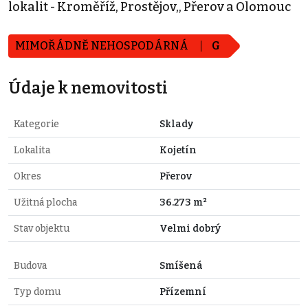
lokalit - Kroměříž, Prostějov,, Přerov a Olomouc
MIMOŘÁDNĚ NEHOSPODÁRNÁ
G
Údaje k nemovitosti
Kategorie
Sklady
Lokalita
Kojetín
Okres
Přerov
Užitná plocha
36.273 m²
Stav objektu
Velmi dobrý
Budova
Smíšená
Typ domu
Přízemní