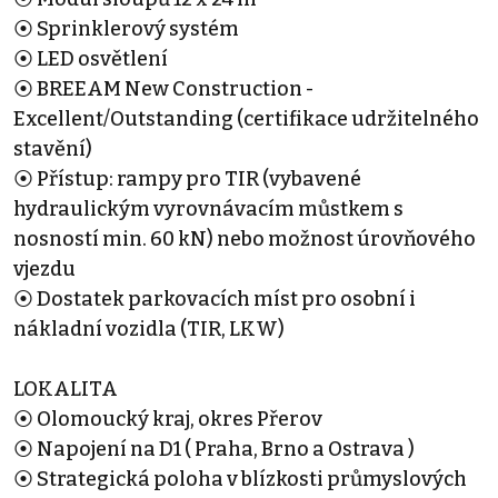
⦿ Sprinklerový systém
⦿ LED osvětlení
⦿ BREEAM New Construction -
Excellent/Outstanding (certifikace udržitelného
stavění)
⦿ Přístup: rampy pro TIR (vybavené
hydraulickým vyrovnávacím můstkem s
nosností min. 60 kN) nebo možnost úrovňového
vjezdu
⦿ Dostatek parkovacích míst pro osobní i
nákladní vozidla (TIR, LKW)
LOKALITA
⦿ Olomoucký kraj, okres Přerov
⦿ Napojení na D1 ( Praha, Brno a Ostrava )
⦿ Strategická poloha v blízkosti průmyslových