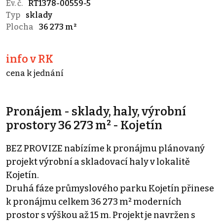
Ev. č.
RT1378-00559-5
Typ
sklady
Plocha
36 273 m²
info v RK
cena k jednání
Pronájem - sklady, haly, výrobní
prostory 36 273 m² - Kojetín
BEZ PROVIZE nabízíme k pronájmu plánovaný
projekt výrobní a skladovací haly v lokalitě
Kojetín.
Druhá fáze průmyslového parku Kojetín přinese
k pronájmu celkem 36 273 m² moderních
prostor s výškou až 15 m. Projekt je navržen s