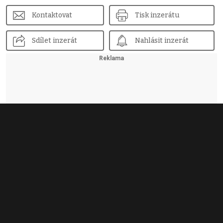
Kontaktovat
Tisk inzerátu
Sdílet inzerát
Nahlásit inzerát