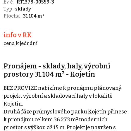
Ev. č.
RT1378-00559-3
Typ
sklady
Plocha
31 104 m²
info v RK
cena k jednání
Pronájem - sklady, haly, výrobní
prostory 31.104 m² - Kojetín
BEZ PROVIZE nabízíme k pronájmu plánovaný
projekt výrobní a skladovací haly v lokalitě
Kojetín.
Druhá fáze průmyslového parku Kojetín přinese
k pronájmu celkem 36 273 m² moderních
prostor s výškou až 15 m. Projekt je navržen s