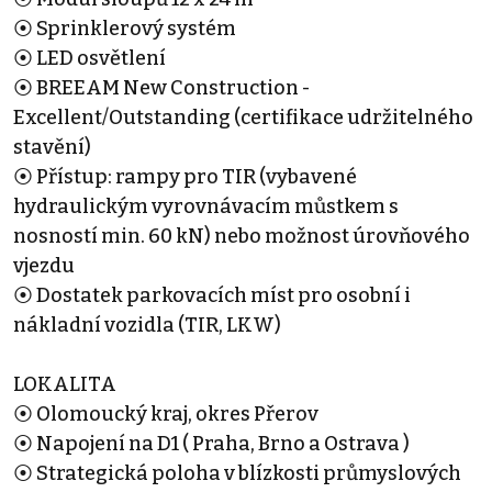
⦿ Sprinklerový systém
⦿ LED osvětlení
⦿ BREEAM New Construction -
Excellent/Outstanding (certifikace udržitelného
stavění)
⦿ Přístup: rampy pro TIR (vybavené
hydraulickým vyrovnávacím můstkem s
nosností min. 60 kN) nebo možnost úrovňového
vjezdu
⦿ Dostatek parkovacích míst pro osobní i
nákladní vozidla (TIR, LKW)
LOKALITA
⦿ Olomoucký kraj, okres Přerov
⦿ Napojení na D1 ( Praha, Brno a Ostrava )
⦿ Strategická poloha v blízkosti průmyslových