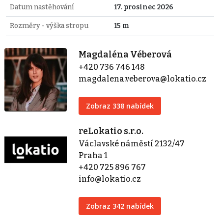
Datum nastěhování
17. prosinec 2026
Rozměry - výška stropu
15 m
Magdaléna Véberová
+420 736 746 148
magdalena.veberova@lokatio.cz
Zobraz 338 nabídek
reLokatio s.r.o.
Václavské náměstí 2132/47
Praha 1
+420 725 896 767
info@lokatio.cz
Zobraz 342 nabídek