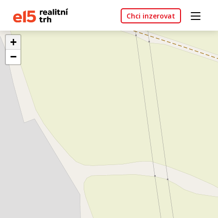
Chci inzerovat
+
−