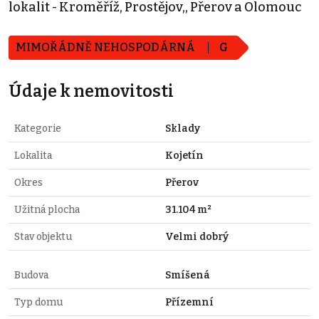
lokalit - Kroměříž, Prostějov,, Přerov a Olomouc
MIMOŘÁDNĚ NEHOSPODÁRNÁ
G
Údaje k nemovitosti
Kategorie
Sklady
Lokalita
Kojetín
Okres
Přerov
Užitná plocha
31.104 m²
Stav objektu
Velmi dobrý
Budova
Smíšená
Typ domu
Přízemní