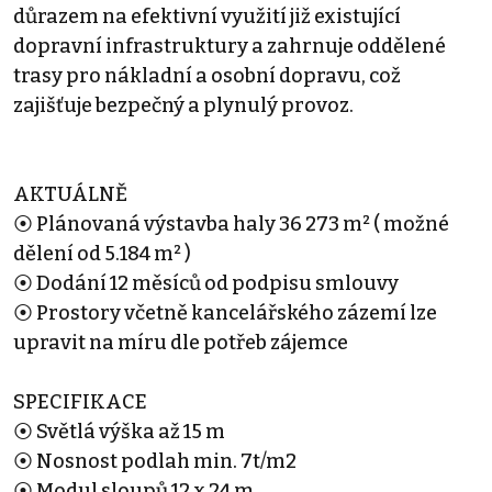
důrazem na efektivní využití již existující
dopravní infrastruktury a zahrnuje oddělené
trasy pro nákladní a osobní dopravu, což
zajišťuje bezpečný a plynulý provoz.
AKTUÁLNĚ
⦿ Plánovaná výstavba haly 36 273 m² ( možné
dělení od 5.184 m² )
⦿ Dodání 12 měsíců od podpisu smlouvy
⦿ Prostory včetně kancelářského zázemí lze
upravit na míru dle potřeb zájemce
SPECIFIKACE
⦿ Světlá výška až 15 m
⦿ Nosnost podlah min. 7t/m2
⦿ Modul sloupů 12 x 24 m