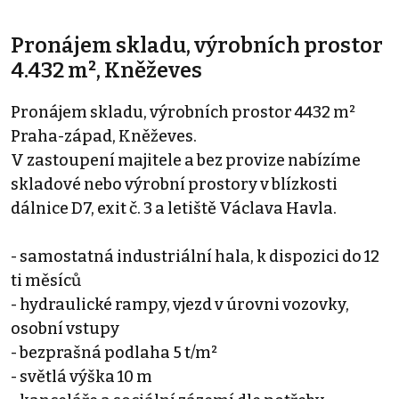
Pronájem skladu, výrobních prostor
4.432 m², Kněževes
Pronájem skladu, výrobních prostor 4432 m²
Praha-západ, Kněževes.
V zastoupení majitele a bez provize nabízíme
skladové nebo výrobní prostory v blízkosti
dálnice D7, exit č. 3 a letiště Václava Havla.
- samostatná industriální hala, k dispozici do 12
ti měsíců
- hydraulické rampy, vjezd v úrovni vozovky,
osobní vstupy
- bezprašná podlaha 5 t/m²
- světlá výška 10 m