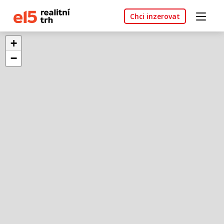
Chci inzerovat
+
−