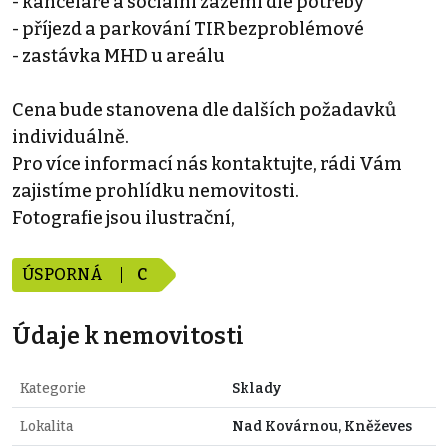
- kanceláře a sociální zázemí dle potřeby
- příjezd a parkování TIR bezproblémové
- zastávka MHD u areálu
Cena bude stanovena dle dalších požadavků
individuálně.
Pro více informací nás kontaktujte, rádi Vám
zajistíme prohlídku nemovitosti.
Fotografie jsou ilustrační,
ÚSPORNÁ
C
Údaje k nemovitosti
Kategorie
Sklady
Lokalita
Nad Kovárnou, Kněževes