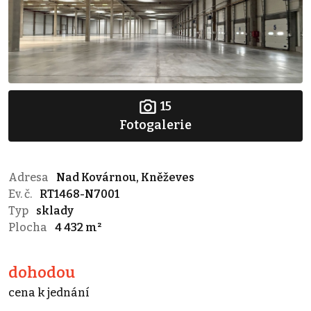
15
Fotogalerie
Adresa
Nad Kovárnou, Kněževes
Ev. č.
RT1468-N7001
Typ
sklady
Plocha
4 432 m²
dohodou
cena k jednání