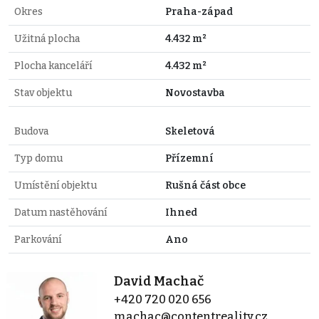
Okres
Praha-západ
Užitná plocha
4.432 m²
Plocha kanceláří
4.432 m²
Stav objektu
Novostavba
Budova
Skeletová
Typ domu
Přízemní
Umístění objektu
Rušná část obce
Datum nastěhování
Ihned
Parkování
Ano
David Machač
+420 720 020 656
machac@contentreality.cz