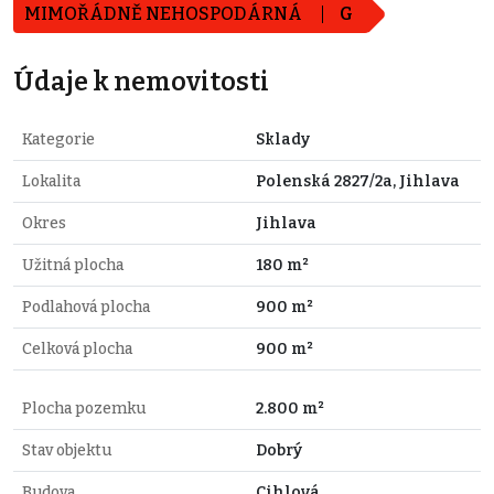
MIMOŘÁDNĚ NEHOSPODÁRNÁ
G
Údaje k nemovitosti
Kategorie
Sklady
Lokalita
Polenská 2827/2a, Jihlava
Okres
Jihlava
Užitná plocha
180 m²
Podlahová plocha
900 m²
Celková plocha
900 m²
Plocha pozemku
2.800 m²
Stav objektu
Dobrý
Budova
Cihlová