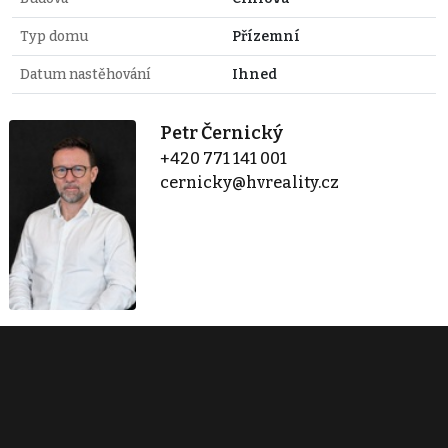
Typ domu
Přízemní
Datum nastěhování
Ihned
Petr Černický
+420 771 141 001
cernicky@hvreality.cz
Horák & Vetchý s.r.o. - Jihlava
17. listopadu 5904/1a
Jihlava
+420 603 841 123
vetchy@hvreality.cz