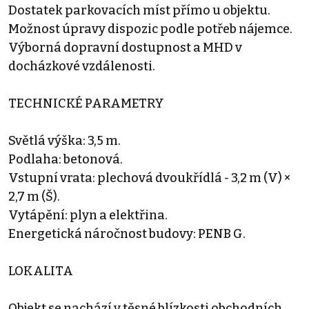
Dostatek parkovacích míst přímo u objektu.
Možnost úpravy dispozic podle potřeb nájemce.
Výborná dopravní dostupnost a MHD v
docházkové vzdálenosti.
TECHNICKÉ PARAMETRY
Světlá výška: 3,5 m.
Podlaha: betonová.
Vstupní vrata: plechová dvoukřídlá - 3,2 m (V) ×
2,7 m (Š).
Vytápění: plyn a elektřina.
Energetická náročnost budovy: PENB G.
LOKALITA
Objekt se nachází v těsné blízkosti obchodních