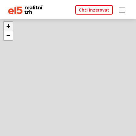
Chci inzerovat
+
−