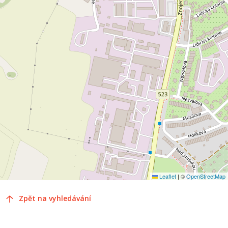
Leaflet
|
©
OpenStreetMap
Zpět na vyhledávání