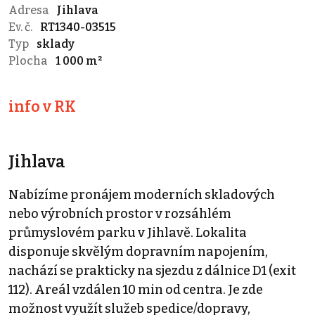
Adresa
Jihlava
Ev. č.
RT1340-03515
Typ
sklady
Plocha
1 000 m²
info v RK
Jihlava
Nabízíme pronájem moderních skladových
nebo výrobních prostor v rozsáhlém
průmyslovém parku v Jihlavě. Lokalita
disponuje skvělým dopravním napojením,
nachází se prakticky na sjezdu z dálnice D1 (exit
112). Areál vzdálen 10 min od centra. Je zde
možnost využít služeb spedice/dopravy,