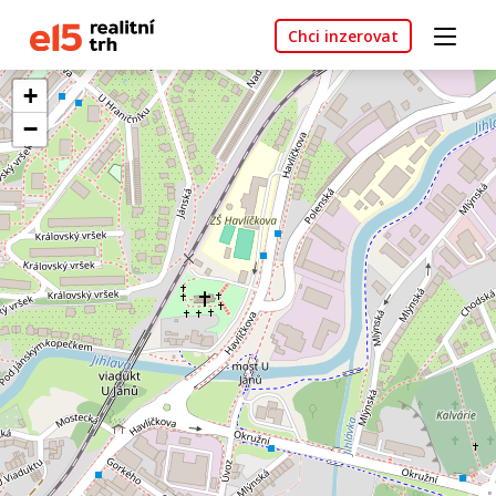
Chci inzerovat
+
−