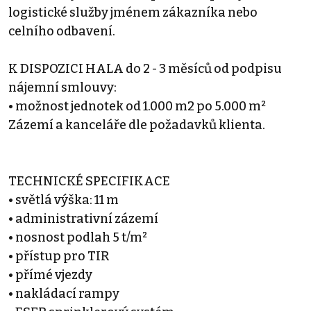
logistické služby jménem zákazníka nebo
celního odbavení.
K DISPOZICI HALA do 2 - 3 měsíců od podpisu
nájemní smlouvy:
• možnost jednotek od 1.000 m2 po 5.000 m²
Zázemí a kanceláře dle požadavků klienta.
TECHNICKÉ SPECIFIKACE
• světlá výška: 11 m
• administrativní zázemí
• nosnost podlah 5 t/m²
• přístup pro TIR
• přímé vjezdy
• nakládací rampy