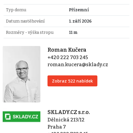
Typ domu
Přízemní
Datum nastěhování
1. září 2026
Rozměry - výška stropu
11 m
Roman Kučera
+420 222 703 245
roman.kucera@sklady.cz
Zobraz 522 nabídek
SKLADY.CZ s.r.o.
Dělnická 213/12
Praha 7