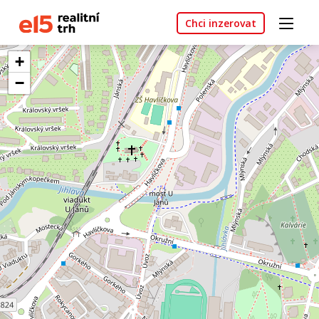
Chci inzerovat
+
−