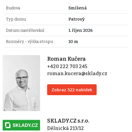
Budova
Smíšená
Typ domu
Patrový
Datum nastěhování
1. říjen 2026
Rozměry - výška stropu
10 m
Roman Kučera
+420 222 703 245
roman.kucera@sklady.cz
Zobraz 522 nabídek
SKLADY.CZ s.r.o.
Dělnická 213/12