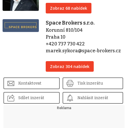
Zobraz 68 nabídek
Space Brokers s.r.o.
Korunní 810/104
Praha 10
+420 737 730 422
marek.sykora@space-brokers.cz
Zobraz 304 nabídek
Kontaktovat
Tisk inzerátu
Sdílet inzerát
Nahlásit inzerát