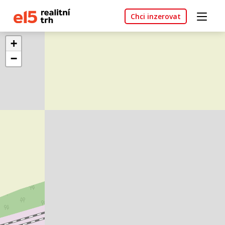
Chci inzerovat
+
−