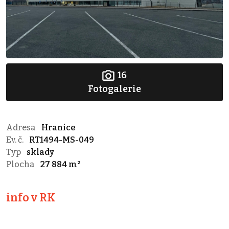
16
Fotogalerie
Adresa
Hranice
Ev. č.
RT1494-MS-049
Typ
sklady
Plocha
27 884 m²
info v RK