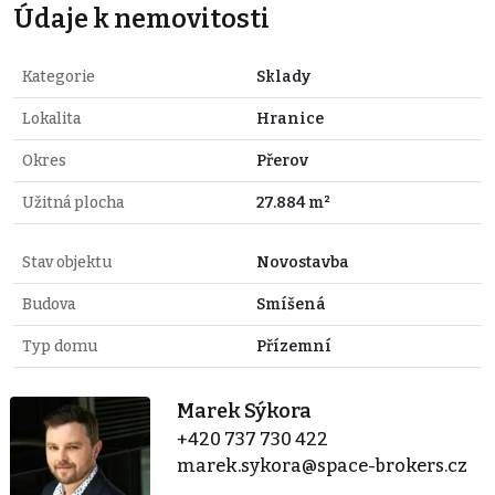
Údaje k nemovitosti
Kategorie
Sklady
Lokalita
Hranice
Okres
Přerov
Užitná plocha
27.884 m²
Stav objektu
Novostavba
Budova
Smíšená
Typ domu
Přízemní
Marek Sýkora
+420 737 730 422
marek.sykora@space-brokers.cz