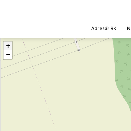
Adresář RK
N
+
−