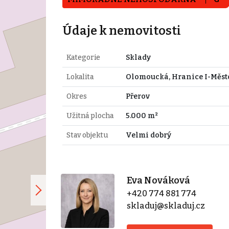
Údaje k nemovitosti
Kategorie
Sklady
Lokalita
Olomoucká, Hranice I-Měst
Okres
Přerov
Užitná plocha
5.000 m²
Stav objektu
Velmi dobrý
Eva Nováková
+420 774 881 774
skladuj@skladuj.cz