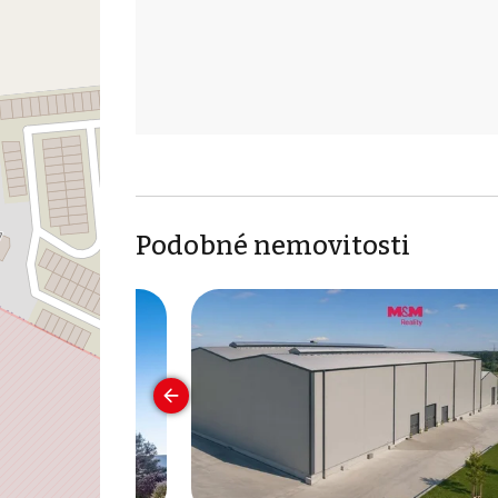
Podobné nemovitosti