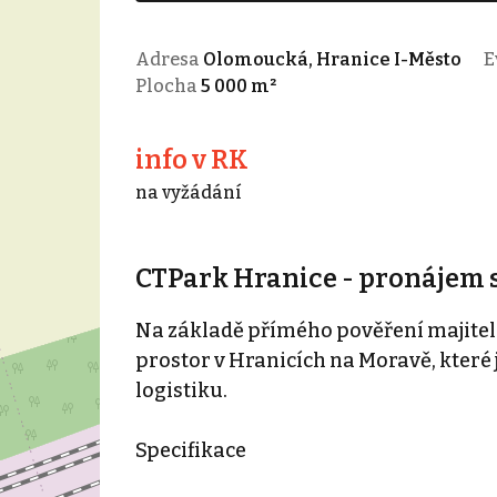
Adresa
Olomoucká, Hranice I-Město
Ev
Plocha
5 000 m²
info v RK
na vyžádání
CTPark Hranice - pronájem 
Na základě přímého pověření majitel
prostor v Hranicích na Moravě, které
logistiku.
Specifikace