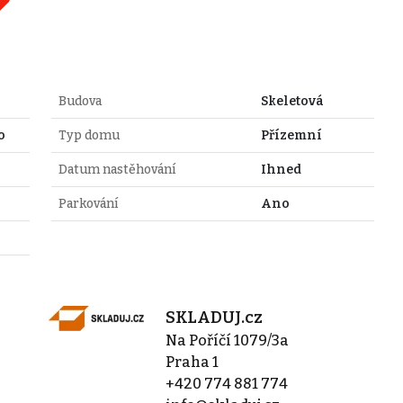
Budova
Skeletová
o
Typ domu
Přízemní
Datum nastěhování
Ihned
Parkování
Ano
SKLADUJ.cz
Na Poříčí 1079/3a
Praha 1
+420 774 881 774