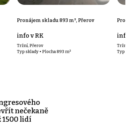
Pronájem skladu 893 m², Přerov
Pronáje
info v RK
info v
Tržní, Přerov
Tržní, Př
Typ sklady • Plocha 893 m²
Typ skla
ongresového
evřít nečekaně
 1500 lidí