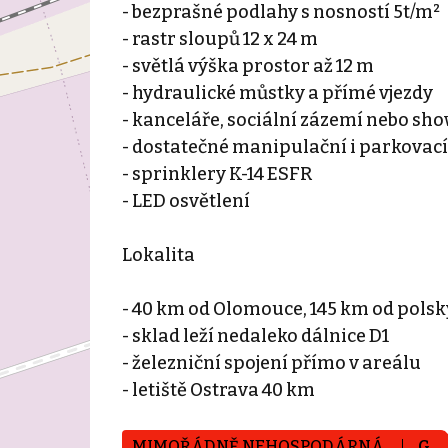
- bezprašné podlahy s nosností 5t/m²
- rastr sloupů 12 x 24 m
- světlá výška prostor až 12 m
- hydraulické můstky a přímé vjezdy
- kanceláře, sociální zázemí nebo s
- dostatečné manipulační i parkovací
- sprinklery K-14 ESFR
- LED osvětlení
Lokalita
- 40 km od Olomouce, 145 km od polsk
- sklad leží nedaleko dálnice D1
- železniční spojení přímo v areálu
- letiště Ostrava 40 km
MIMOŘÁDNĚ NEHOSPODÁRNÁ
G