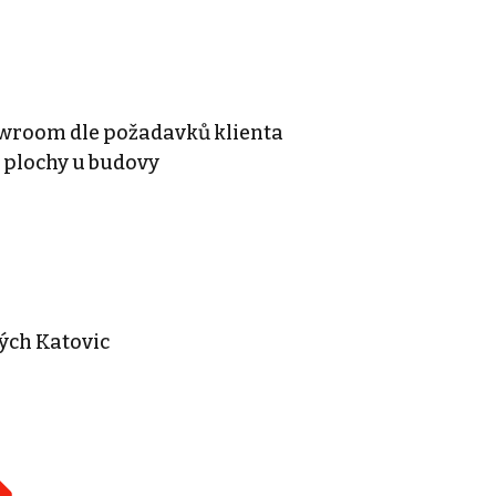
howroom dle požadavků klienta
 plochy u budovy
ých Katovic