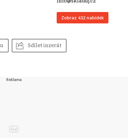
info@skladuj.cz
Zobraz 432 nabídek
tu
Sdílet inzerát