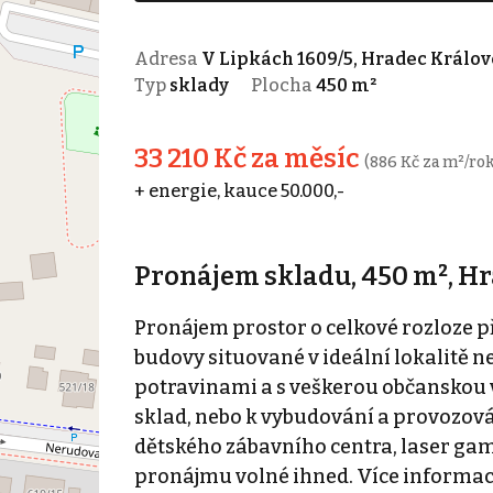
Adresa
V Lipkách 1609/5, Hradec Králov
Typ
sklady
Plocha
450 m²
33 210 Kč za měsíc
(886 Kč za m²/rok
+ energie, kauce 50.000,-
Pronájem skladu, 450 m², Hr
Pronájem prostor o celkové rozloze p
budovy situované v ideální lokalitě 
potravinami a s veškerou občanskou v
sklad, nebo k vybudování a provozov
dětského zábavního centra, laser gam
pronájmu volné ihned. Více informac