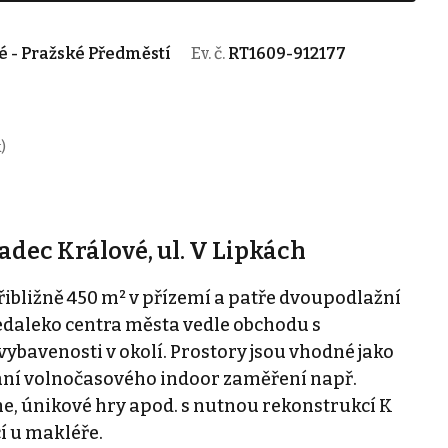
é - Pražské Předměstí
Ev. č.
RT1609-912177
)
adec Králové, ul. V Lipkách
řibližně 450 m² v přízemí a patře dvoupodlažní
nedaleko centra města vedle obchodu s
ybavenosti v okolí. Prostory jsou vhodné jako
ání volnočasového indoor zaměření např.
e, únikové hry apod. s nutnou rekonstrukcí K
í u makléře.