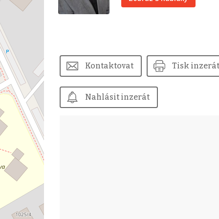
Kontaktovat
Tisk inzerá
Nahlásit inzerát