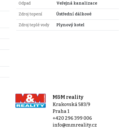
Odpad
Veřejná kanalizace
Zdroj topení
Ústřední dálkové
Zdroj teplé vody
Plynový kotel
M&M reality
Krakovská 583/9
Praha 1
+420 296 399 006
info@mmreality.cz