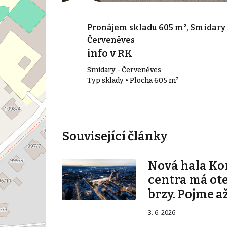
000 m², Hradec
Pronájem skladu 605 m², Smidary 
Červeněves
info v RK
Smidary - Červeněves
00 m²
Typ sklady • Plocha 605 m²
Související články
Nová hala K
centra má ot
brzy. Pojme až
3. 6. 2026