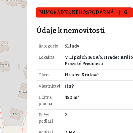
MIMOŘÁDNĚ NEHOSPODÁRNÁ
G
Údaje k nemovitosti
Kategorie
Sklady
Lokalita
V Lipkách 1609/5, Hradec Králo
Pražské Předměstí
Okres
Hradec Králové
Vlastnictví
Jiný
Užitná
450 m²
plocha
Počet
2
podlaží
Podlaží
2. NP