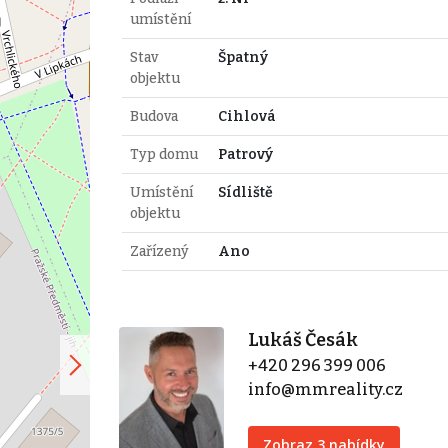
umístění
Stav
Špatný
objektu
Budova
Cihlová
Typ domu
Patrový
Umístění
Sídliště
objektu
Zařízený
Ano
Lukáš Česák
+420 296 399 006
info@mmreality.cz
Zobraz 3 nabídky