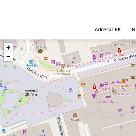
Adresář RK
N
+
−