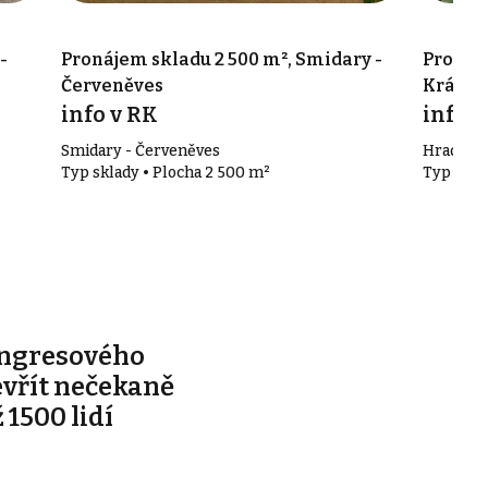
-
Pronájem skladu 2 500 m², Smidary -
Pronáj
Červeněves
Králové
info v RK
info v
Smidary - Červeněves
Hradec K
Typ sklady • Plocha 2 500 m²
Typ skla
ongresového
evřít nečekaně
 1500 lidí