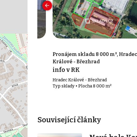
000 m², Hradec
Pronájem skladu 8 000 m², Hrade
Králové - Březhrad
info v RK
Hradec Králové - Březhrad
00 m²
Typ sklady • Plocha 8 000 m²
Související články