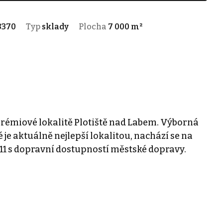
3370
Typ
sklady
Plocha
7 000 m²
rémiové lokalitě Plotiště nad Labem. Výborná
 je aktuálně nejlepší lokalitou, nachází se na
D11 s dopravní dostupností městské dopravy.