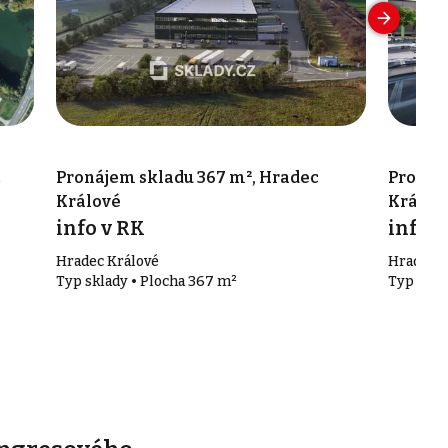
c
Pronájem skladu 367 m², Hradec
Pronáj
Králové
Králov
info v RK
info v
Hradec Králové
Hradec K
Typ sklady • Plocha 367 m²
Typ skla