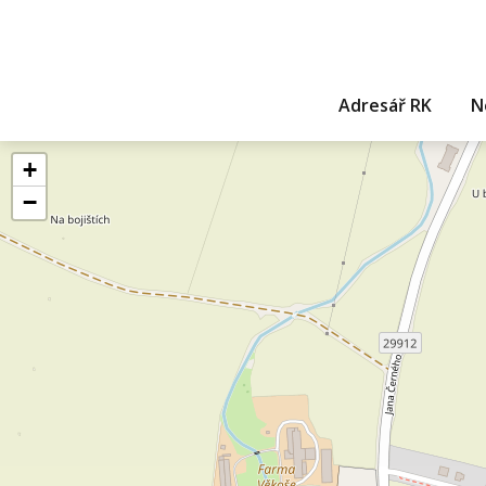
Adresář RK
N
+
−