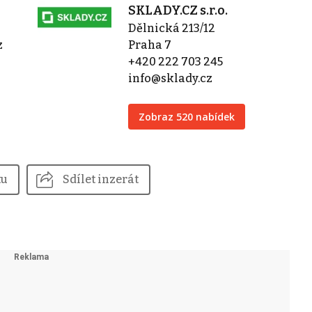
SKLADY.CZ s.r.o.
Dělnická 213/12
z
Praha 7
+420 222 703 245
info@sklady.cz
Zobraz 520 nabídek
tu
Sdílet inzerát