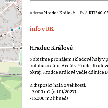
Adresa
Hradec Králové
Ev. č.
RT1340-0
info v RK
Hradec Králové
Nabízíme pronájem skladové haly v p
poloha areálu. Areál v Hradci Králové
okraji Hradce Králové vedle dálnice 
K dispozici hala o velikosti:
- 7 000 m2 (od 01/2027)
- 15.000 m2 (ihned)