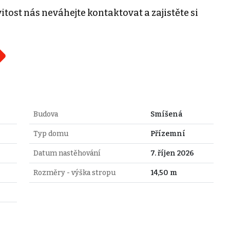
tost nás neváhejte kontaktovat a zajistěte si
Budova
Smíšená
Typ domu
Přízemní
Datum nastěhování
7. říjen 2026
Rozměry - výška stropu
14,50 m