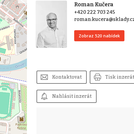
Roman Kučera
+420 222 703 245
roman.kucera@sklady.c
Zobraz 520 nabídek
Kontaktovat
Tisk inzerá
Nahlásit inzerát