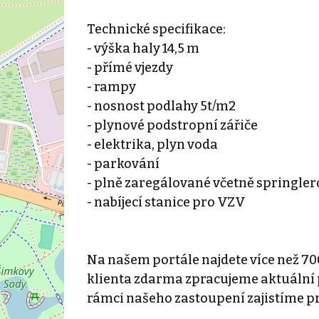
Technické specifikace:
- výška haly 14,5 m
- přímé vjezdy
- rampy
- nosnost podlahy 5t/m2
- plynové podstropní zářiče
- elektrika, plyn voda
- parkování
- plně zaregálované včetně springle
- nabíjecí stanice pro VZV
Na našem portále najdete více než 70
klienta zdarma zpracujeme aktuální p
rámci našeho zastoupení zajistíme p