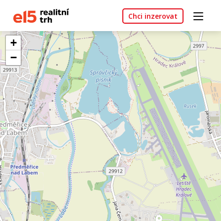
Chci inzerovat
+
−