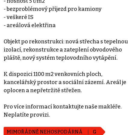
- nosnost 5 t/m2
- bezproblémový příjezd pro kamiony
- veškeré IS
- areálová elektřina
Objekt po rekonstrukci: nová střecha s tepelnou
izolací, rekonstrukce a zateplení obvodového
pláště, nový systém teplovodního vytápění.
K dispozici 1100 m2 venkovních ploch,
kancelářský prostor a sociální zázemí. Areál je
oplocen a nepřetržitě střežen.
Pro více informací kontaktujte naše makléře.
Neplatíte provizi.
MIMOŘÁDNĚ NEHOSPODÁRNÁ
G