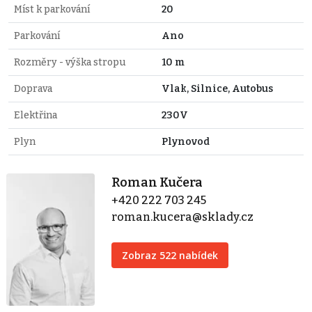
Míst k parkování
20
Parkování
Ano
Rozměry - výška stropu
10 m
Doprava
Vlak, Silnice, Autobus
Elektřina
230V
Plyn
Plynovod
Roman Kučera
+420 222 703 245
roman.kucera@sklady.cz
Zobraz 522 nabídek