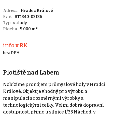
Adresa
Hradec Králové
Ev. č.
RT1340-03136
Typ
sklady
Plocha
5 000 m²
info v RK
bez DPH
Plotiště nad Labem
Nabízíme pronájem průmyslové haly v Hradci
Králové. Objekt je vhodný pro výrobu a
manipulaci s rozměrnými výrobky a
technologickými celky. Velmi dobrá dopravní
dostupnost, přímo u silnice I/33 Náchod, v