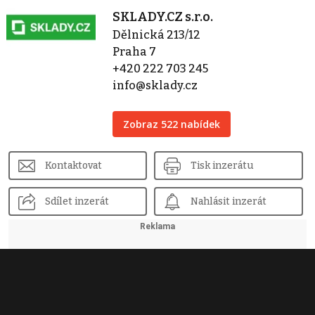
SKLADY.CZ s.r.o.
Dělnická 213/12
Praha 7
+420 222 703 245
info@sklady.cz
Zobraz 522 nabídek
Kontaktovat
Tisk inzerátu
Sdílet inzerát
Nahlásit inzerát