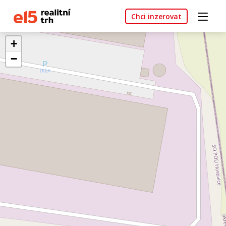
Chci inzerovat
+
−