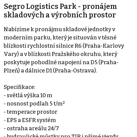
Segro Logistics Park - pronájem
skladových a výrobních prostor
Nabízíme k pronájmu skladové jednotky v
moderním parku, který je situován v těsné
blízkosti rychlostní silnice R6 (Praha-Karlovy
Vary) a v blízkosti Pražského okruhu, který
poskytuje pohodlné napojení na D5 (Praha-
Plzeň) a dálnice D1 (Praha-Ostrava).
Specifikace:
- světlá výška 10 m
- nosnost podlah 5 t/m²
- temperace prostor
- EPS a ESFR systém
- ostraha areálu 24/7
- hydraulické můstky pro TIR i přímé vjezdy