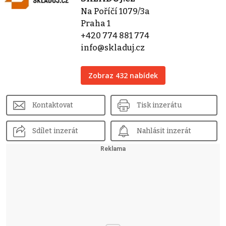
Na Poříčí 1079/3a
Praha 1
+420 774 881 774
info@skladuj.cz
Zobraz 432 nabídek
Kontaktovat
Tisk inzerátu
Sdílet inzerát
Nahlásit inzerát