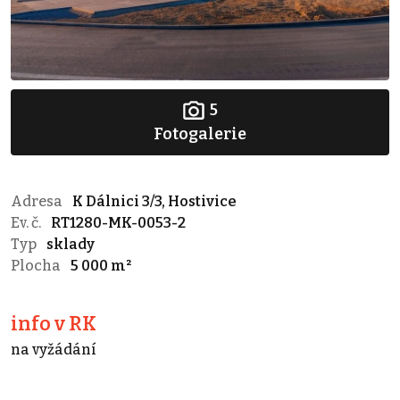
5
Fotogalerie
Adresa
K Dálnici 3/3, Hostivice
Ev. č.
RT1280-MK-0053-2
Typ
sklady
Plocha
5 000 m²
info v RK
na vyžádání