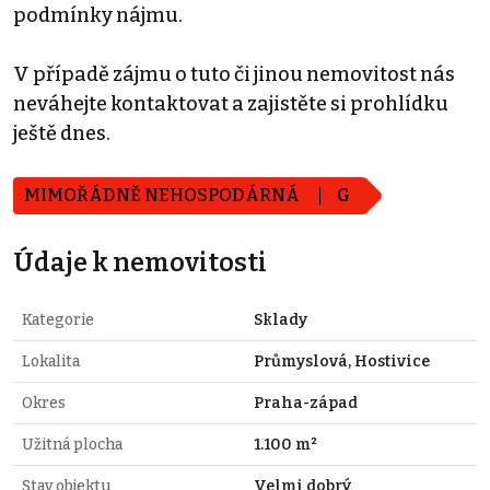
podmínky nájmu.
V případě zájmu o tuto či jinou nemovitost nás
neváhejte kontaktovat a zajistěte si prohlídku
ještě dnes.
MIMOŘÁDNĚ NEHOSPODÁRNÁ
G
Údaje k nemovitosti
Kategorie
Sklady
Lokalita
Průmyslová, Hostivice
Okres
Praha-západ
Užitná plocha
1.100 m²
Stav objektu
Velmi dobrý