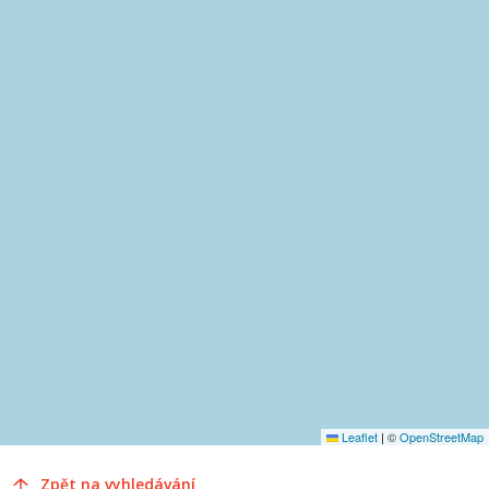
Leaflet
|
©
OpenStreetMap
Zpět na vyhledávání