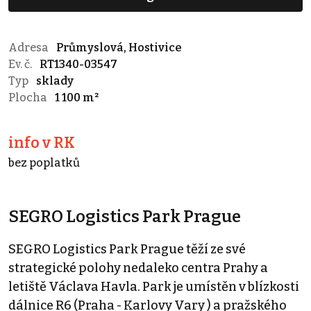
Adresa
Průmyslová, Hostivice
Ev. č.
RT1340-03547
Typ
sklady
Plocha
1 100 m²
info v RK
bez poplatků
SEGRO Logistics Park Prague
SEGRO Logistics Park Prague těží ze své
strategické polohy nedaleko centra Prahy a
letiště Václava Havla. Park je umístěn v blízkosti
dálnice R6 (Praha - Karlovy Vary ) a pražského