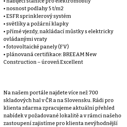
• nabíjecí stanice pro elektromobily
• nosnost podlahy 5 t/m2
• ESFR sprinklerový systém
• světlíky a požární klapky
• přímé vjezdy, nakládací můstky s elektricky
ovládanými vraty
• fotovoltaické panely (FV)
• plánovaná certifikace: BREEAM New
Construction – úroveň Excellent
Na našem portále najdete více než 700
skladových hal v ČR a na Slovensku. Rádi pro
klienta zdarma zpracujeme aktuální přehled
nabídek v požadované lokalitě a v rámci našeho
zastoupení zajistíme pro klienta nevýhodnější