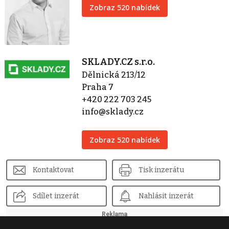
Zobraz 520 nabídek
SKLADY.CZ s.r.o.
Dělnická 213/12
Praha 7
+420 222 703 245
info@sklady.cz
Zobraz 520 nabídek
Kontaktovat
Tisk inzerátu
Sdílet inzerát
Nahlásit inzerát