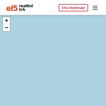
Chci inzerovat
+
−