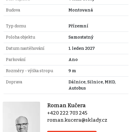
Budova
Montovaná
Typ domu
Přízemní
Poloha objektu
Samostatný
Datum nastěhování
1. leden 2027
Parkování
Ano
Rozměry - výška stropu
9 m
Doprava
Dálnice, Silnice, MHD,
Autobus
Roman Kučera
+420 222 703 245
roman.kucera@sklady.cz