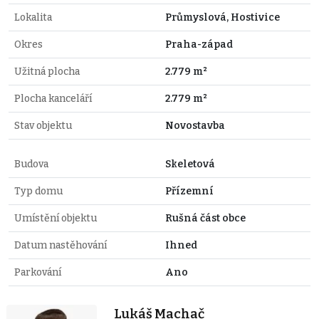
Lokalita
Průmyslová, Hostivice
Okres
Praha-západ
Užitná plocha
2.779 m²
Plocha kanceláří
2.779 m²
Stav objektu
Novostavba
Budova
Skeletová
Typ domu
Přízemní
Umístění objektu
Rušná část obce
Datum nastěhování
Ihned
Parkování
Ano
Lukáš Machač