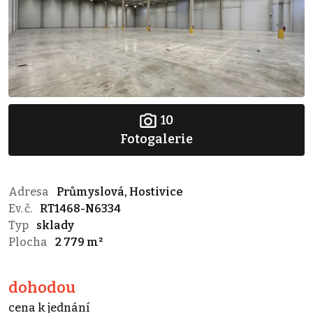
10
Fotogalerie
Adresa
Průmyslová, Hostivice
Ev. č.
RT1468-N6334
Typ
sklady
Plocha
2 779 m²
dohodou
cena k jednání