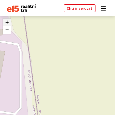
Chci inzerovat
+
−