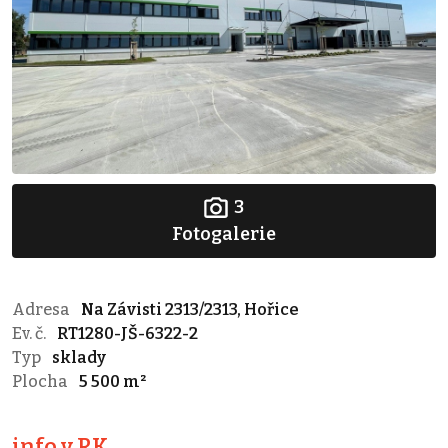
3
Fotogalerie
Adresa
Na Závisti 2313/2313, Hořice
Ev. č.
RT1280-JŠ-6322-2
Typ
sklady
Plocha
5 500 m²
info v RK