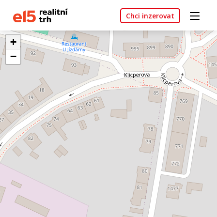
Chci inzerovat
+
−