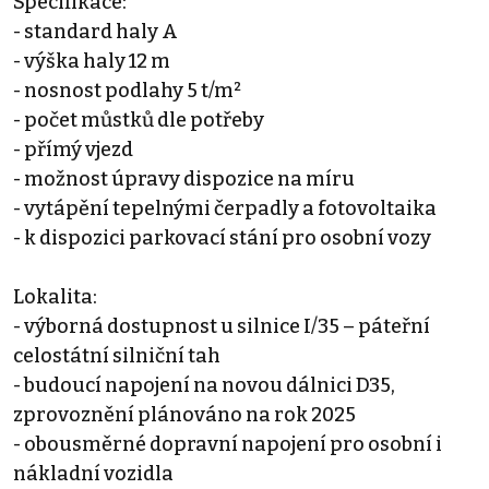
Specifikace:
- standard haly A
- výška haly 12 m
- nosnost podlahy 5 t/m²
- počet můstků dle potřeby
- přímý vjezd
- možnost úpravy dispozice na míru
- vytápění tepelnými čerpadly a fotovoltaika
- k dispozici parkovací stání pro osobní vozy
Lokalita:
- výborná dostupnost u silnice I/35 – páteřní
celostátní silniční tah
- budoucí napojení na novou dálnici D35,
zprovoznění plánováno na rok 2025
- obousměrné dopravní napojení pro osobní i
nákladní vozidla