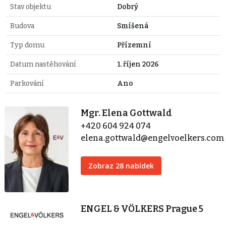
Stav objektu
Dobrý
Budova
Smíšená
Typ domu
Přízemní
Datum nastěhování
1. říjen 2026
Parkování
Ano
Mgr. Elena Gottwald
+420 604 924 074
elena.gottwald@engelvoelkers.com
Zobraz 28 nabídek
ENGEL & VÖLKERS Prague 5