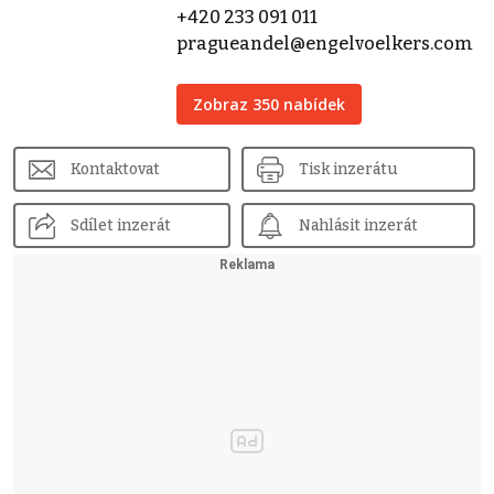
+420 233 091 011
pragueandel@engelvoelkers.com
Zobraz 350 nabídek
Kontaktovat
Tisk inzerátu
Sdílet inzerát
Nahlásit inzerát