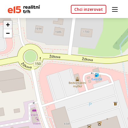
Chci inzerovat
+
−