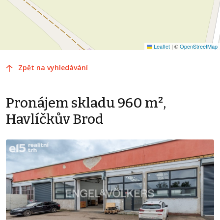
Leaflet
|
©
OpenStreetMap
Zpět na vyhledávání
Pronájem skladu 960 m²,
Havlíčkův Brod