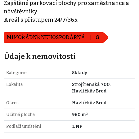
Zajištěné parkovací plochy pro zaměstnance a
návštěvníky.
Areál s přístupem 24/7/365.
MIMOŘÁDNĚ NEHOSPODÁRNÁ
G
Údaje k nemovitosti
Kategorie
Sklady
Lokalita
Strojírenská 700,
Havlíčkův Brod
Okres
Havlíčkův Brod
Užitná plocha
960 m²
Podlaží umístění
1. NP