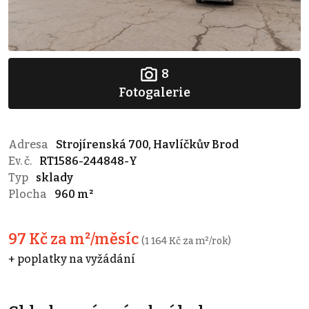
8
Fotogalerie
Adresa
Strojírenská 700, Havlíčkův Brod
Ev. č.
RT1586-244848-Y
Typ
sklady
Plocha
960 m²
97 Kč za m²/měsíc
(1 164 Kč za m²/rok)
+ poplatky na vyžádání