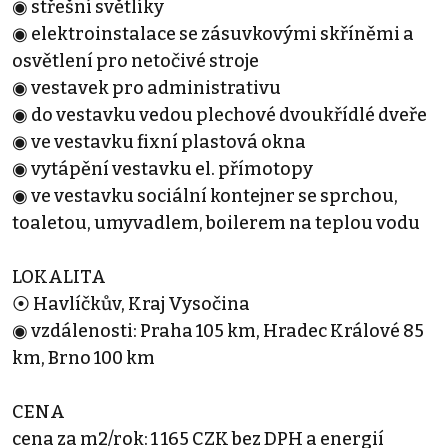
◉ střešní světlíky
◉ elektroinstalace se zásuvkovými skříněmi a
osvětlení pro netočivé stroje
◉ vestavek pro administrativu
◉ do vestavku vedou plechové dvoukřídlé dveře
◉ ve vestavku fixní plastová okna
◉ vytápění vestavku el. přímotopy
◉ ve vestavku sociální kontejner se sprchou,
toaletou, umyvadlem, boilerem na teplou vodu
LOKALITA
⦿ Havlíčkův, Kraj Vysočina
◉ vzdálenosti: Praha 105 km, Hradec Králové 85
km, Brno 100 km
CENA
cena za m2/rok: 1 165 CZK bez DPH a energií