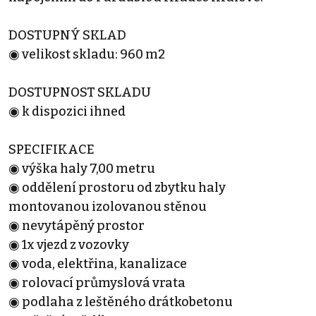
DOSTUPNÝ SKLAD
◉ velikost skladu: 960 m2
DOSTUPNOST SKLADU
◉ k dispozici ihned
SPECIFIKACE
◉ výška haly 7,00 metru
◉ oddělení prostoru od zbytku haly
montovanou izolovanou stěnou
◉ nevytápěný prostor
◉ 1x vjezd z vozovky
◉ voda, elektřina, kanalizace
◉ rolovací průmyslová vrata
◉ podlaha z leštěného drátkobetonu