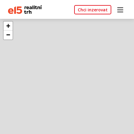
Chci inzerovat
+
−