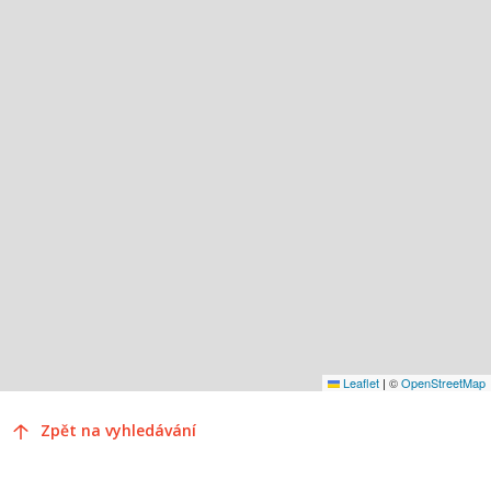
Leaflet
|
©
OpenStreetMap
Zpět na vyhledávání