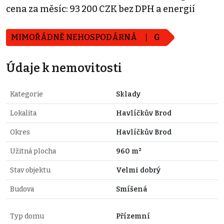
cena za měsíc: 93 200 CZK bez DPH a energií
MIMOŘÁDNĚ NEHOSPODÁRNÁ
G
Údaje k nemovitosti
Kategorie
Sklady
Lokalita
Havlíčkův Brod
Okres
Havlíčkův Brod
Užitná plocha
960 m²
Stav objektu
Velmi dobrý
Budova
Smíšená
Typ domu
Přízemní