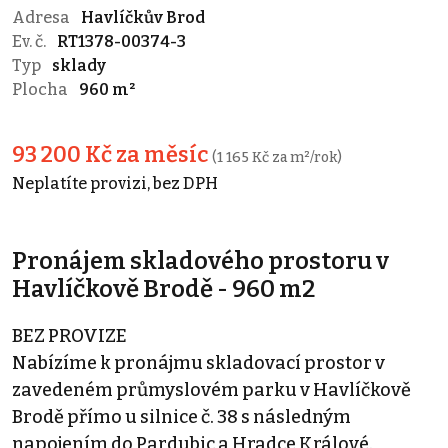
Adresa
Havlíčkův Brod
Ev. č.
RT1378-00374-3
Typ
sklady
Plocha
960 m²
93 200 Kč za měsíc
(1 165 Kč za m²/rok)
Neplatíte provizi, bez DPH
Pronájem skladového prostoru v
Havlíčkově Brodě - 960 m2
BEZ PROVIZE
Nabízíme k pronájmu skladovací prostor v
zavedeném průmyslovém parku v Havlíčkově
Brodě přímo u silnice č. 38 s následným
napojením do Pardubic a Hradce Králové.