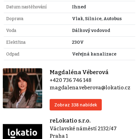
Datum nastěhování
Ihned
Doprava
Vlak, Silnice, Autobus
Voda
Dálkový vodovod
Elektřina
230V
Odpad
Veřejná kanalizace
Magdaléna Véberová
+420 736 746 148
magdalena.veberova@lokatio.cz
Zobraz 338 nabídek
reLokatio s.r.o.
Václavské náměstí 2132/47
Praha 1