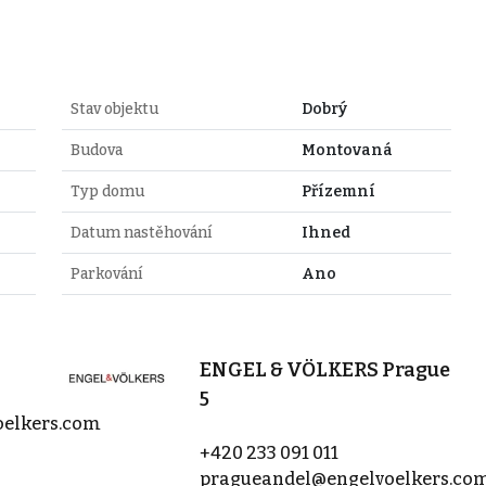
Stav objektu
Dobrý
Budova
Montovaná
Typ domu
Přízemní
Datum nastěhování
Ihned
Parkování
Ano
ENGEL & VÖLKERS Prague
5
oelkers.com
+420 233 091 011
pragueandel@engelvoelkers.co