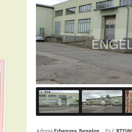
Adresa
Erbenova, Benešov
Ev. č.
RT158