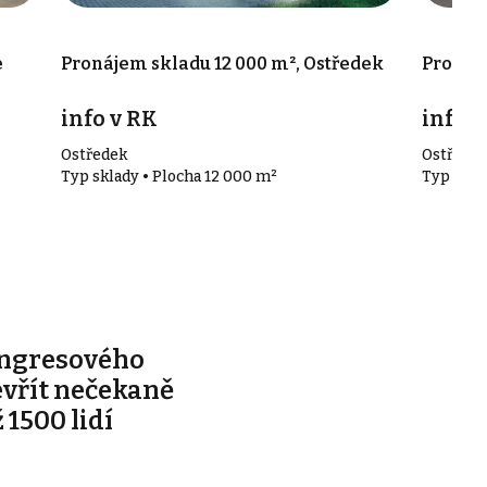
e
Pronájem skladu 12 000 m², Ostředek
Pronáje
info v RK
info v
Ostředek
Ostřede
Typ sklady • Plocha 12 000 m²
Typ skla
ongresového
evřít nečekaně
 1500 lidí