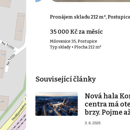
0 m², Benešov
Pronájem skladu 212 m², Postupic
35 000 Kč za měsíc
Milovanice 35, Postupice
 m²
Typ sklady • Plocha 212 m²
Související články
Nová hala K
centra má ot
brzy. Pojme až
3. 6. 2026