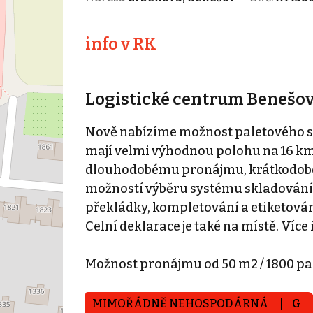
info v RK
Logistické centrum Benešov
Nově nabízíme možnost paletového sk
mají velmi výhodnou polohu na 16 km 
dlouhodobému pronájmu, krátkodobém
možností výběru systému skladování /
překládky, kompletování a etiketován
Celní deklarace je také na místě. Víc
Možnost pronájmu od 50 m2 / 1800 pa
MIMOŘÁDNĚ NEHOSPODÁRNÁ
G