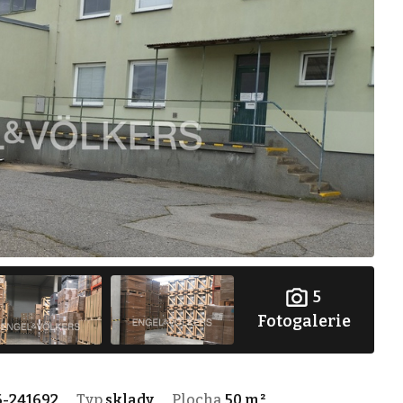
5
Fotogalerie
6-241692
Typ
sklady
Plocha
50 m²