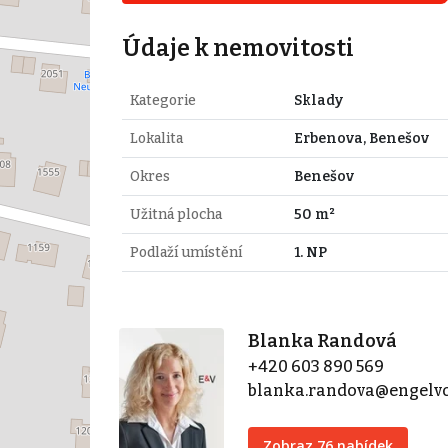
Údaje k nemovitosti
Kategorie
Sklady
Lokalita
Erbenova, Benešov
Okres
Benešov
Užitná plocha
50 m²
Podlaží umístění
1. NP
Blanka Randová
+420 603 890 569
blanka.randova@engelv
Zobraz 76 nabídek