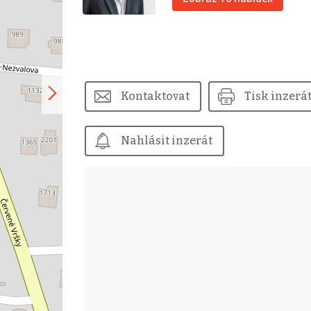
Kontaktovat
Tisk inzerá
Nahlásit inzerát