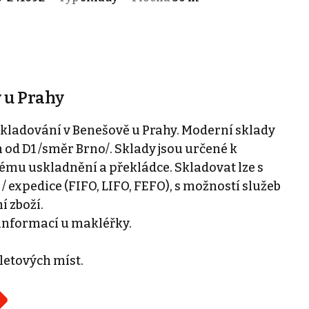
 u Prahy
ladování v Benešově u Prahy. Moderní sklady
od D1 /směr Brno/. Sklady jsou určené k
u uskladnění a překládce. Skladovat lze s
 expedice (FIFO, LIFO, FEFO), s možností služeb
í zboží.
e informací u makléřky.
letových míst.