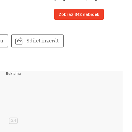
Zobraz 348 nabídek
tu
Sdílet inzerát