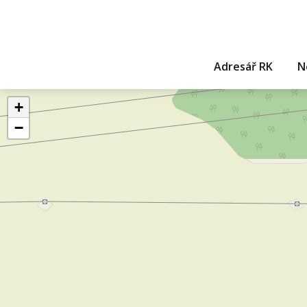
Adresář RK
N
+
−