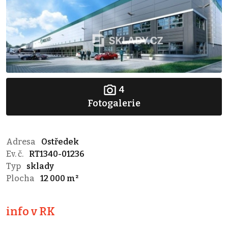
4
Fotogalerie
Adresa
Ostředek
Ev. č.
RT1340-01236
Typ
sklady
Plocha
12 000 m²
info v RK