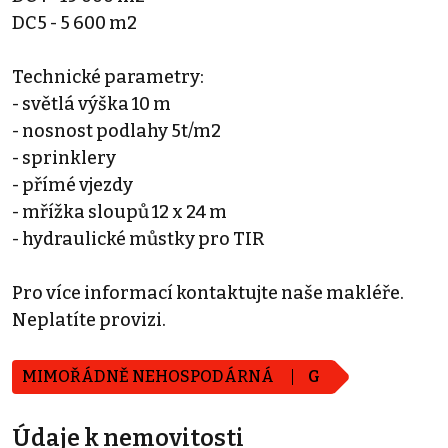
DC5 - 5 600 m2
Technické parametry:
- světlá výška 10 m
- nosnost podlahy 5t/m2
- sprinklery
- přímé vjezdy
- mřížka sloupů 12 x 24 m
- hydraulické můstky pro TIR
Pro více informací kontaktujte naše makléře.
Neplatíte provizi.
MIMOŘÁDNĚ NEHOSPODÁRNÁ
G
Údaje k nemovitosti