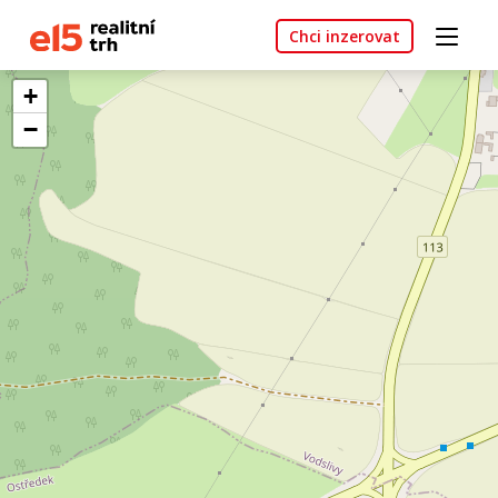
Chci inzerovat
+
−