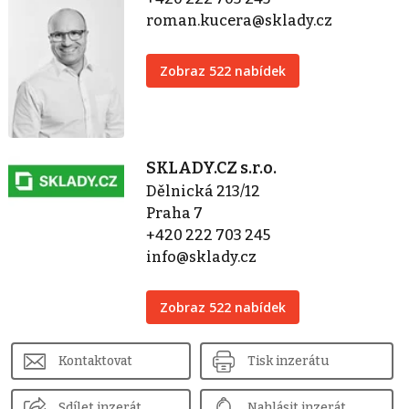
roman.kucera@sklady.cz
Zobraz 522 nabídek
SKLADY.CZ s.r.o.
Dělnická 213/12
Praha 7
+420 222 703 245
info@sklady.cz
Zobraz 522 nabídek
Kontaktovat
Tisk inzerátu
Sdílet inzerát
Nahlásit inzerát