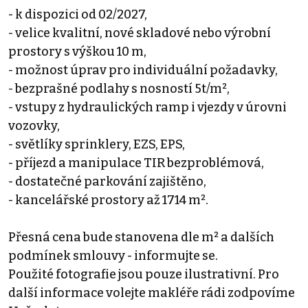
- k dispozici od 02/2027,
- velice kvalitní, nové skladové nebo výrobní
prostory s výškou 10 m,
- možnost úprav pro individuální požadavky,
- bezprašné podlahy s nosností 5t/m²,
- vstupy z hydraulických ramp i vjezdy v úrovni
vozovky,
- světlíky sprinklery, EZS, EPS,
- příjezd a manipulace TIR bezproblémová,
- dostatečné parkování zajištěno,
- kancelářské prostory až 1714 m².
Přesná cena bude stanovena dle m² a dalších
podmínek smlouvy - informujte se.
Použité fotografie jsou pouze ilustrativní. Pro
další informace volejte makléře rádi zodpovíme