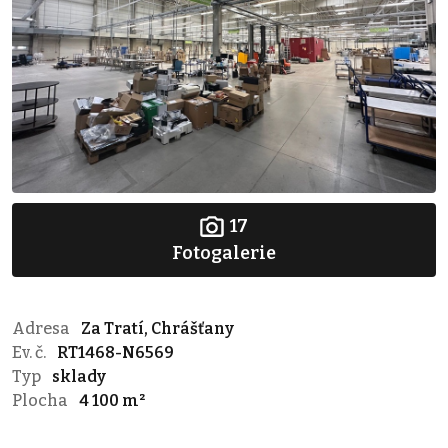
17
Fotogalerie
Adresa
Za Tratí, Chrášťany
Ev. č.
RT1468-N6569
Typ
sklady
Plocha
4 100 m²