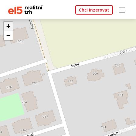
Chci inzerovat
+
−