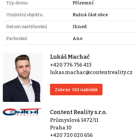
Typ domu
Přízemní
Umístění objektu
Rušná část obce
Datum nastěhování
Ihned
Parkování
Ano
Lukáš Machač
+420 776 756 413
lukas.machac@contentreality.cz
Zobraz 163 nabídek
Content Reality s.r.o.
Průmyslová 1472/11
Praha 10
+420 720 020 656