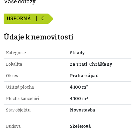
Vaše dotazy.
ÚSPORNÁ
C
Údaje k nemovitosti
Kategorie
Sklady
Lokalita
Za Tratí, Chrášťany
Okres
Praha-západ
Užitná plocha
4.100 m²
Plocha kanceláří
4.100 m²
Stav objektu
Novostavba
Budova
Skeletová