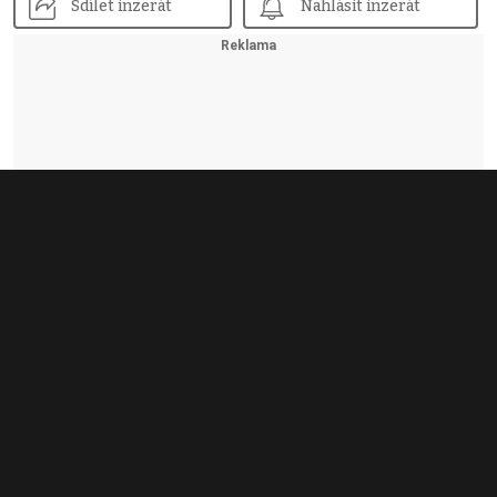
Sdílet inzerát
Nahlásit inzerát