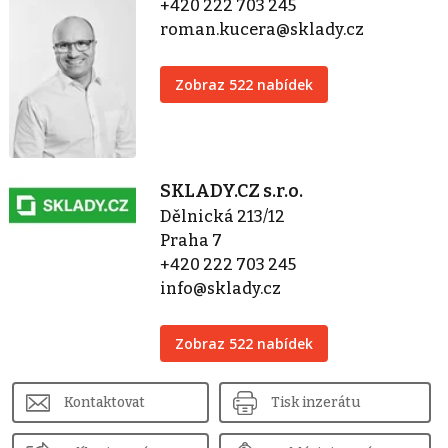
+420 222 703 245
roman.kucera@sklady.cz
Zobraz 522 nabídek
SKLADY.CZ s.r.o.
Dělnická 213/12
Praha 7
+420 222 703 245
info@sklady.cz
Zobraz 522 nabídek
Kontaktovat
Tisk inzerátu