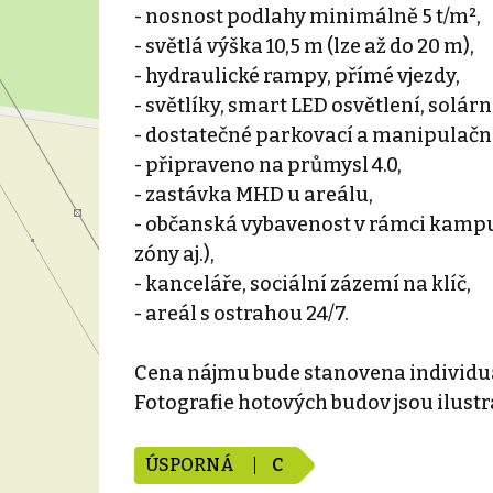
- nosnost podlahy minimálně 5 t/m²,
- světlá výška 10,5 m (lze až do 20 m),
- hydraulické rampy, přímé vjezdy,
- světlíky, smart LED osvětlení, solárn
- dostatečné parkovací a manipulační 
- připraveno na průmysl 4.0,
- zastávka MHD u areálu,
- občanská vybavenost v rámci kampus
zóny aj.),
- kanceláře, sociální zázemí na klíč,
- areál s ostrahou 24/7.
Cena nájmu bude stanovena individuál
Fotografie hotových budov jsou ilustra
ÚSPORNÁ
C