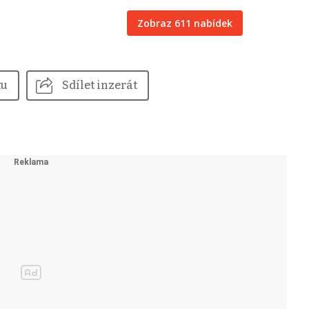
Zobraz 611 nabídek
tu
Sdílet inzerát