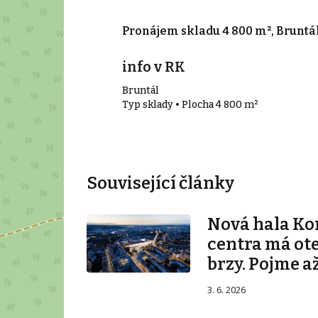
9 m², Krnov
Pronájem skladu 4 800 m², Bruntá
íc
info v RK
Bruntál
 m²
Typ sklady • Plocha 4 800 m²
Související články
Nová hala K
centra má ot
brzy. Pojme až
3. 6. 2026