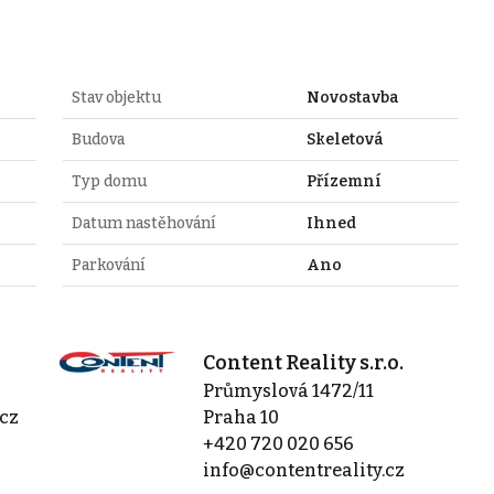
Stav objektu
Novostavba
Budova
Skeletová
Typ domu
Přízemní
Datum nastěhování
Ihned
Parkování
Ano
Content Reality s.r.o.
Průmyslová 1472/11
cz
Praha 10
+420 720 020 656
info@contentreality.cz