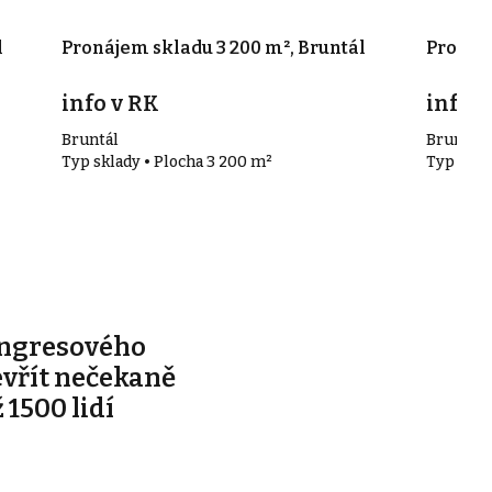
l
Pronájem skladu 3 200 m², Bruntál
Pronáje
info v RK
info v
Bruntál
Bruntál
Typ sklady • Plocha 3 200 m²
Typ sklad
ongresového
evřít nečekaně
 1500 lidí