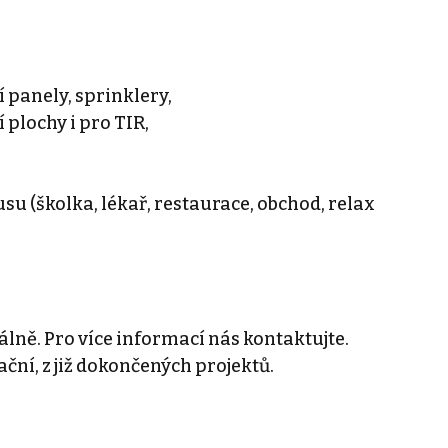
í panely, sprinklery,
plochy i pro TIR,
u (školka, lékař, restaurace, obchod, relax
ně. Pro více informací nás kontaktujte.
ční, z již dokončených projektů.