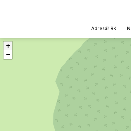
Adresář RK
N
+
−