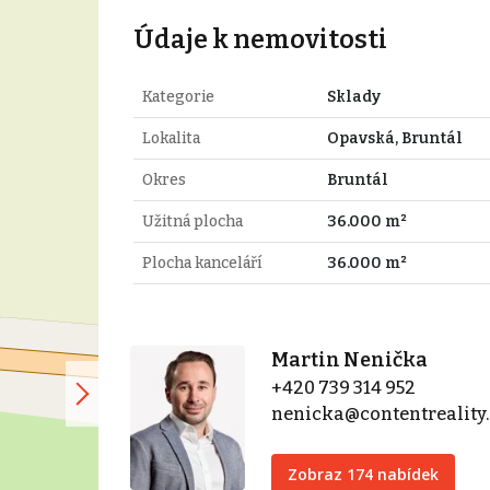
Údaje k nemovitosti
Kategorie
Sklady
Lokalita
Opavská, Bruntál
Okres
Bruntál
Užitná plocha
36.000 m²
Plocha kanceláří
36.000 m²
Martin Nenička
+420 739 314 952
nenicka@contentreality.
Zobraz 174 nabídek