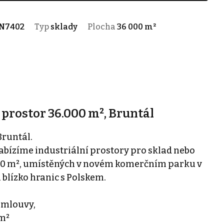
N7402
Typ
sklady
Plocha
36 000 m²
prostor 36.000 m², Bruntál
Bruntál.
nabízíme industriální prostory pro sklad nebo
6000 m², umístěných v novém komerčním parku v
 blízko hranic s Polskem.
 smlouvy,
 m²