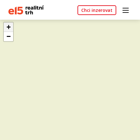
Chci inzerovat
+
−