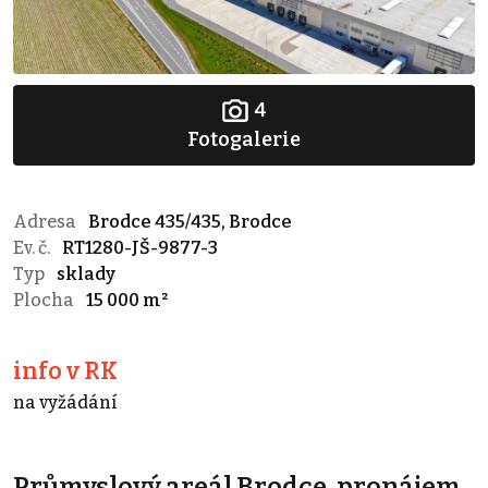
4
Fotogalerie
Adresa
Brodce 435/435, Brodce
Ev. č.
RT1280-JŠ-9877-3
Typ
sklady
Plocha
15 000 m²
info v RK
na vyžádání
Průmyslový areál Brodce, pronájem