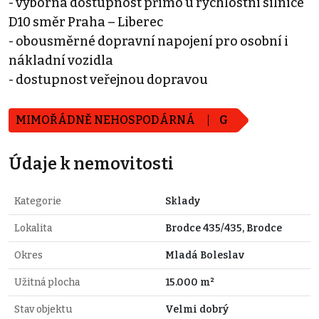
- výborná dostupnost přímo u rychlostní silnice
D10 směr Praha – Liberec
- obousměrné dopravní napojení pro osobní i
nákladní vozidla
- dostupnost veřejnou dopravou
MIMOŘÁDNĚ NEHOSPODÁRNÁ
G
Údaje k nemovitosti
Kategorie
Sklady
Lokalita
Brodce 435/435, Brodce
Okres
Mladá Boleslav
Užitná plocha
15.000 m²
Stav objektu
Velmi dobrý