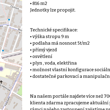
• 816 m2
Jednotky lze propojit.
Technické specifikace:
• výška stropu 9 m
• podlaha má nosnost 5t/m2
• přímý vjezd
• osvětlení
• plyn , voda, elektřina
• možnost vlastní konfigurace sociál
• dostatečné parkovací a manipulačn
Na našem portále najdete více než 70
klienta zdarma zpracujeme aktuální p
rámci našeho zastoupení zajistíme p