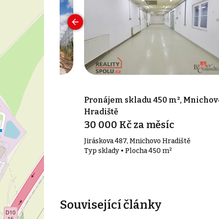
750 m², Mladá
Pronájem skladu 450 m², Mnichov
Hradiště
30 000 Kč za měsíc
ín
Jiráskova 487, Mnichovo Hradiště
50 m²
Typ sklady • Plocha 450 m²
Související články