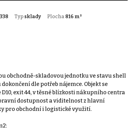
338
Typ
sklady
Plocha
816 m²
u obchodně-skladovou jednotku ve stavu shell
 dokončení dle potřeb nájemce. Objekt se
 D10, exit 44, v těsné blízkosti nákupního centra
avní dostupnost a viditelnost z hlavní
 pro obchodní i logistické využití.
m2: