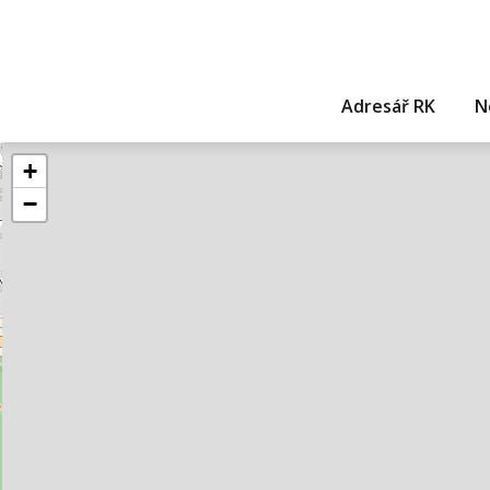
Adresář RK
N
+
−