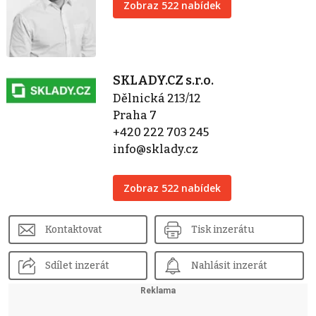
Zobraz 522 nabídek
SKLADY.CZ s.r.o.
Dělnická 213/12
Praha 7
+420 222 703 245
info@sklady.cz
Zobraz 522 nabídek
Kontaktovat
Tisk inzerátu
Sdílet inzerát
Nahlásit inzerát