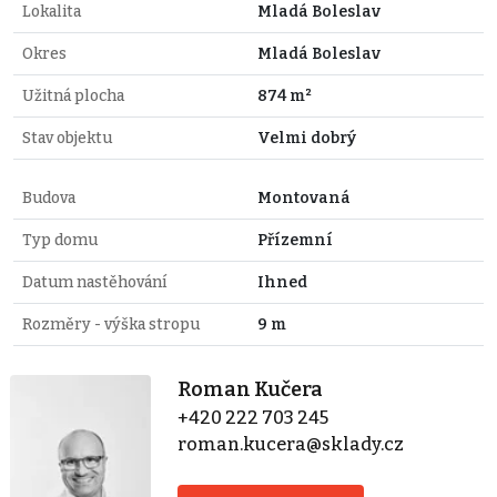
Lokalita
Mladá Boleslav
Okres
Mladá Boleslav
Užitná plocha
874 m²
Stav objektu
Velmi dobrý
Budova
Montovaná
Typ domu
Přízemní
Datum nastěhování
Ihned
Rozměry - výška stropu
9 m
Roman Kučera
+420 222 703 245
roman.kucera@sklady.cz