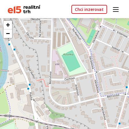
Chci inzerovat
+
−