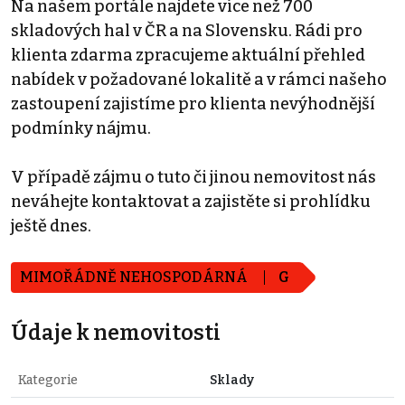
Na našem portále najdete více než 700
skladových hal v ČR a na Slovensku. Rádi pro
klienta zdarma zpracujeme aktuální přehled
nabídek v požadované lokalitě a v rámci našeho
zastoupení zajistíme pro klienta nevýhodnější
podmínky nájmu.
V případě zájmu o tuto či jinou nemovitost nás
neváhejte kontaktovat a zajistěte si prohlídku
ještě dnes.
MIMOŘÁDNĚ NEHOSPODÁRNÁ
G
Údaje k nemovitosti
Kategorie
Sklady