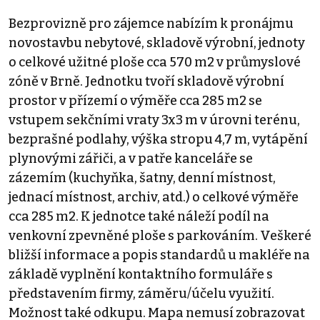
Bezprovizně pro zájemce nabízím k pronájmu
novostavbu nebytové, skladově výrobní, jednoty
o celkové užitné ploše cca 570 m2 v průmyslové
zóně v Brně. Jednotku tvoří skladově výrobní
prostor v přízemí o výměře cca 285 m2 se
vstupem sekčními vraty 3x3 m v úrovni terénu,
bezprašné podlahy, výška stropu 4,7 m, vytápění
plynovými zářiči, a v patře kanceláře se
zázemím (kuchyňka, šatny, denní místnost,
jednací místnost, archiv, atd.) o celkové výměře
cca 285 m2. K jednotce také náleží podíl na
venkovní zpevněné ploše s parkováním. Veškeré
bližší informace a popis standardů u makléře na
základě vyplnění kontaktního formuláře s
představením firmy, záměru/účelu využití.
Možnost také odkupu. Mapa nemusí zobrazovat