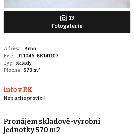
13
Fotogalerie
Adresa
Brno
Ev. č.
RT1046-BK141107
Typ
sklady
Plocha
570 m²
info v RK
Neplatíte provizi!
Pronájem skladově-výrobní
jednotky 570 m2