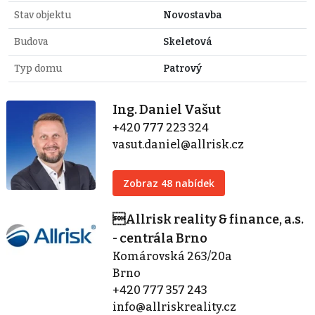
Stav objektu
Novostavba
Budova
Skeletová
Typ domu
Patrový
Ing. Daniel Vašut
+420 777 223 324
vasut.daniel@allrisk.cz
Zobraz 48 nabídek
Allrisk reality & finance, a.s.
- centrála Brno
Komárovská 263/20a
Brno
+420 777 357 243
info@allriskreality.cz