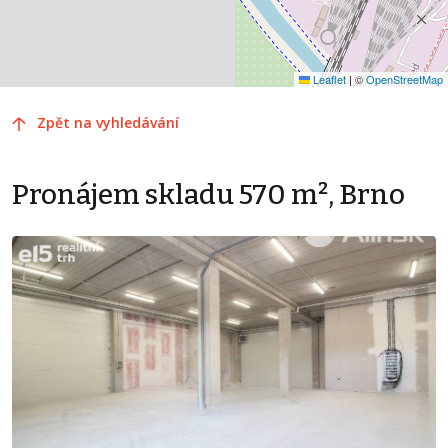
Leaflet
|
©
OpenStreetMap
Zpět na vyhledávání
Pronájem skladu 570 m², Brno