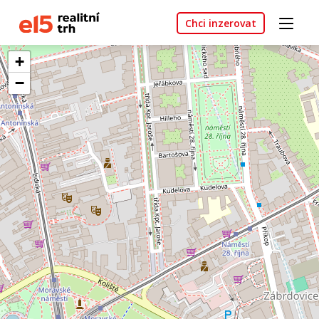
Chci inzerovat
+
−