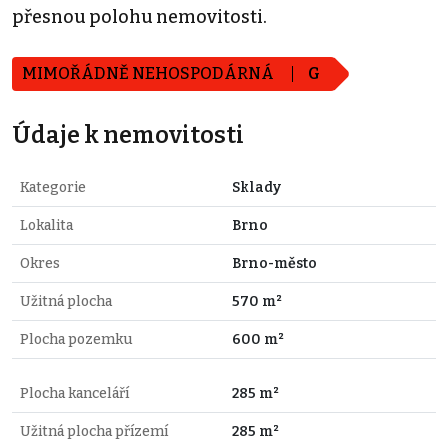
přesnou polohu nemovitosti.
MIMOŘÁDNĚ NEHOSPODÁRNÁ
G
Údaje k nemovitosti
Kategorie
Sklady
Lokalita
Brno
Okres
Brno-město
Užitná plocha
570 m²
Plocha pozemku
600 m²
Plocha kanceláří
285 m²
Užitná plocha přízemí
285 m²