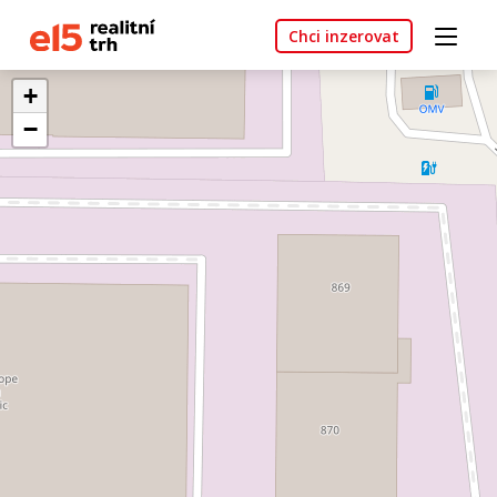
Chci inzerovat
+
−