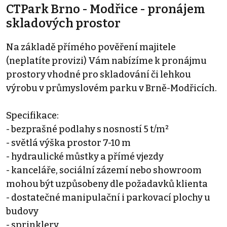
CTPark Brno - Modřice - pronájem
skladových prostor
Na základě přímého pověření majitele
(neplatíte provizi) Vám nabízíme k pronájmu
prostory vhodné pro skladování či lehkou
výrobu v průmyslovém parku v Brně-Modřicích.
Specifikace:
- bezprašné podlahy s nosností 5 t/m²
- světlá výška prostor 7-10 m
- hydraulické můstky a přímé vjezdy
- kanceláře, sociální zázemí nebo showroom
mohou být uzpůsobeny dle požadavků klienta
- dostatečné manipulační i parkovací plochy u
budovy
- sprinklery