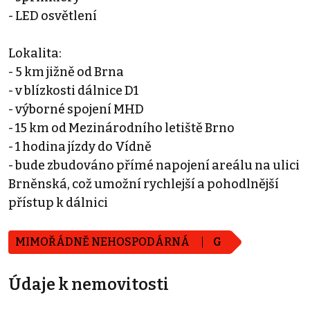
- LED osvětlení
Lokalita:
- 5 km jižně od Brna
- v blízkosti dálnice D1
- výborné spojení MHD
- 15 km od Mezinárodního letiště Brno
- 1 hodina jízdy do Vídně
- bude zbudováno přímé napojení areálu na ulici
Brněnská, což umožní rychlejší a pohodlnější
přístup k dálnici
MIMOŘÁDNĚ NEHOSPODÁRNÁ
G
Údaje k nemovitosti