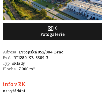
6
Fotogalerie
Adresa
Evropská 852/884, Brno
Ev. č.
RT1280-KB-8309-3
Typ
sklady
Plocha
7 000 m²
info v RK
na vyžádání