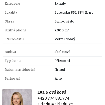
Kategorie
Sklady
Lokalita
Evropská 852/884, Brno
Okres
Brno-město
Užitná plocha
7.000 m²
Stav objektu
Velmi dobrý
Budova
Skeletová
Typ domu
Přízemní
Datum nastěhování
Ihned
Parkování
Ano
Eva Nováková
+420 774 881 774
skladuj@skladuj.cz