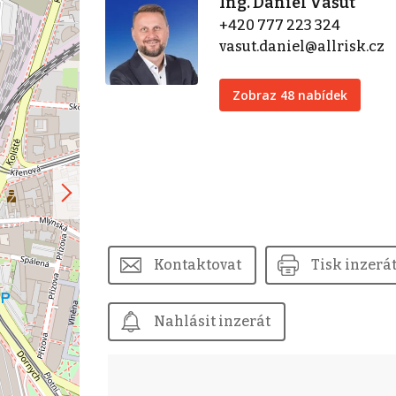
Ing. Daniel Vašut
+420 777 223 324
vasut.daniel@allrisk.cz
Zobraz 48 nabídek
Kontaktovat
Tisk inzerá
Nahlásit inzerát