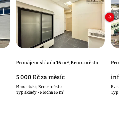
Pronájem skladu 16 m², Brno-město
Pronáje
5 000 Kč za měsíc
info v
Minoritská, Brno-město
Evropská
Typ sklady • Plocha 16 m²
Typ skla