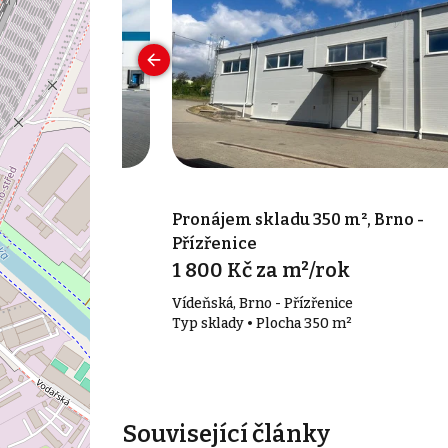
000 m², Brno-
Pronájem skladu 350 m², Brno -
Přízřenice
1 800 Kč za m²/rok
Vídeňská, Brno - Přízřenice
00 m²
Typ sklady • Plocha 350 m²
Související články