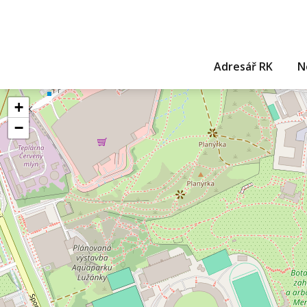
Adresář RK
N
+
−