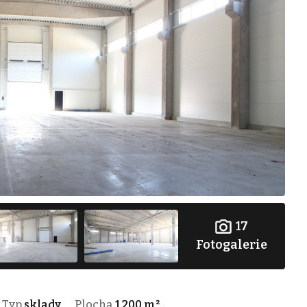
17
Fotogalerie
Typ
sklady
Plocha
1 200 m²