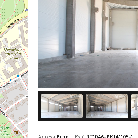
Adresa
Brno
Ev. č.
RT1046-BK141105-1