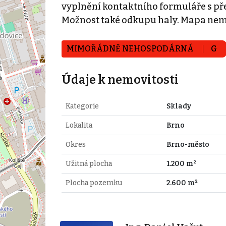
vyplnění kontaktního formuláře s př
Možnost také odkupu haly. Mapa nem
MIMOŘÁDNĚ NEHOSPODÁRNÁ
G
Údaje k nemovitosti
Kategorie
Sklady
Lokalita
Brno
Okres
Brno-město
Užitná plocha
1.200 m²
Plocha pozemku
2.600 m²