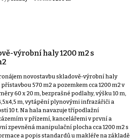
vě-výrobní haly 1200 m2 s
m2
pronájem novostavbu skladově-výrobní haly
í přístavbou 570 m2 a pozemkem cca 1200 m2 v
ěry 60 x 20 m, bezprašné podlahy, výšku 10 m,
4,5x4,5 m, vytápění plynovými infrazářiči a
tí 10 t. Na hala navazuje třípodlažní
zázemím v přízemí, kancelářemi v první a
ovní zpevněná manipulační plocha cca 1200 m2 s
formace a popis standardů u makléře na základě