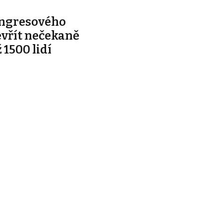
ongresového
evřít nečekaně
 1500 lidí