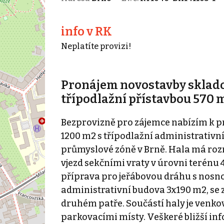
info v RK
Neplatíte provizi!
Pronájem novostavby sklado
třípodlažní přístavbou 570 
Bezprovizně pro zájemce nabízím k 
1200 m2 s třípodlažní administrativn
průmyslové zóně v Brně. Hala má rozm
vjezd sekčními vraty v úrovni terénu 
příprava pro jeřábovou dráhu s nosnos
administrativní budova 3x190 m2, se 
druhém patře. Součástí haly je venk
parkovacími místy. Veškeré bližší in