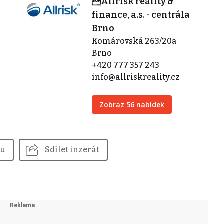
Allrisk reality &
finance, a.s. - centrála
Brno
Komárovská 263/20a
Brno
+420 777 357 243
info@allriskreality.cz
Zobraz 56 nabídek
tu
Sdílet inzerát