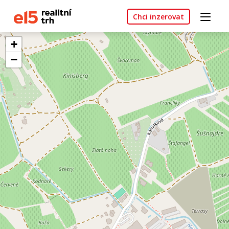
Chci inzerovat
+
−