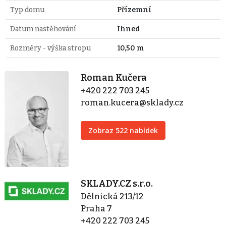
Typ domu
Přízemní
Datum nastěhování
Ihned
Rozměry - výška stropu
10,50 m
Roman Kučera
+420 222 703 245
roman.kucera@sklady.cz
Zobraz 522 nabídek
SKLADY.CZ s.r.o.
Dělnická 213/12
Praha 7
+420 222 703 245