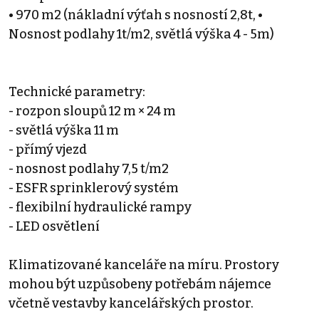
• 970 m2 (nákladní výťah s nosností 2,8t, •
Nosnost podlahy 1t/m2, světlá výška 4 - 5m)
Technické parametry:
- rozpon sloupů 12 m × 24 m
- světlá výška 11 m
- přímý vjezd
- nosnost podlahy 7,5 t/m2
- ESFR sprinklerový systém
- flexibilní hydraulické rampy
- LED osvětlení
Klimatizované kanceláře na míru. Prostory
mohou být uzpůsobeny potřebám nájemce
včetně vestavby kancelářských prostor.