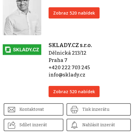
Zobraz 520 nabídek
SKLADY.CZ s.r.o.
Dělnická 213/12
Praha 7
+420 222 703 245
info@sklady.cz
Zobraz 520 nabídek
Kontaktovat
Tisk inzerátu
Sdílet inzerát
Nahlásit inzerát