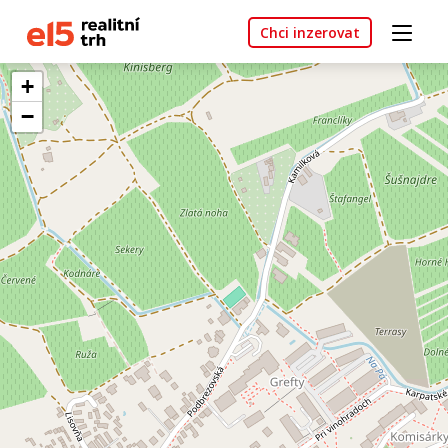
Chci inzerovat
+
−