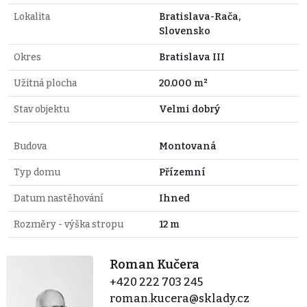
Lokalita
Bratislava-Rača,
Slovensko
Okres
Bratislava III
Užitná plocha
20.000 m²
Stav objektu
Velmi dobrý
Budova
Montovaná
Typ domu
Přízemní
Datum nastěhování
Ihned
Rozměry - výška stropu
12 m
Roman Kučera
+420 222 703 245
roman.kucera@sklady.cz