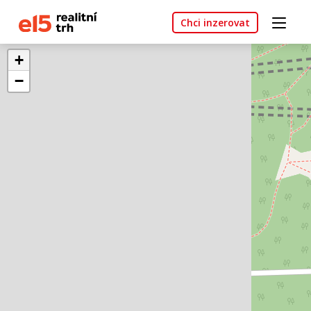
Chci inzerovat
+
−