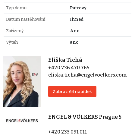
Typ domu
Patrový
Datum nastěhování
Ihned
Zařízený
Ano
Výtah
ano
Eliška Tichá
+420 736 470 765
eliska.ticha@engelvoelkers.com
Zobraz 64 nabídek
ENGEL & VÖLKERS Prague 5
+420 233 091 011