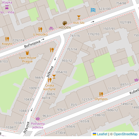
Leaflet
|
©
OpenStreetMap