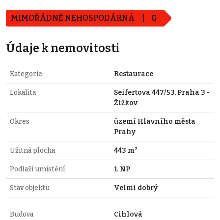
MIMOŘÁDNĚ NEHOSPODÁRNÁ
G
Údaje k nemovitosti
Kategorie
Restaurace
Lokalita
Seifertova 447/53, Praha 3 -
Žižkov
Okres
území Hlavního města
Prahy
Užitná plocha
443 m²
Podlaží umístění
1. NP
Stav objektu
Velmi dobrý
Budova
Cihlová