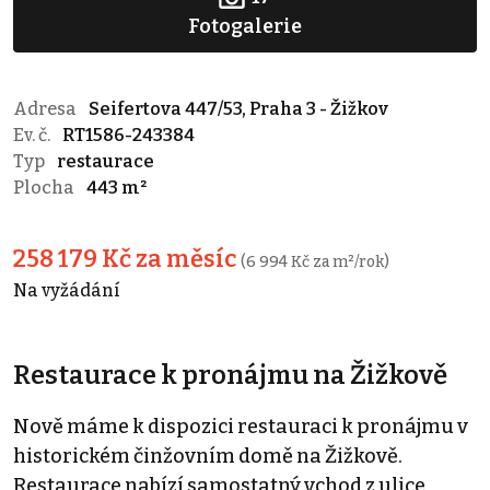
Fotogalerie
Adresa
Seifertova 447/53, Praha 3 - Žižkov
Ev. č.
RT1586-243384
Typ
restaurace
Plocha
443 m²
258 179 Kč za měsíc
(6 994 Kč za m²/rok)
Na vyžádání
Restaurace k pronájmu na Žižkově
Nově máme k dispozici restauraci k pronájmu v
historickém činžovním domě na Žižkově.
Restaurace nabízí samostatný vchod z ulice,