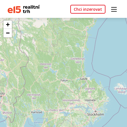
Chci inzerovat
+
−