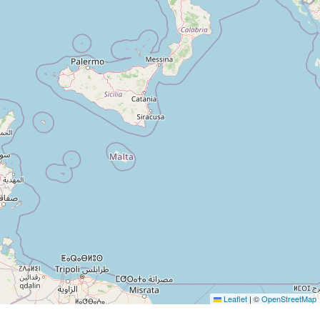
Leaflet
|
©
OpenStreetMap