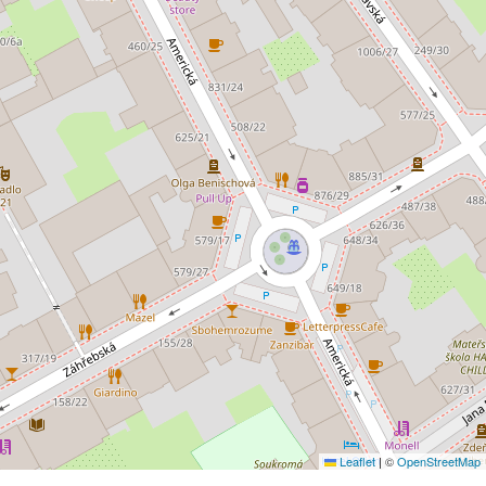
Leaflet
|
©
OpenStreetMap