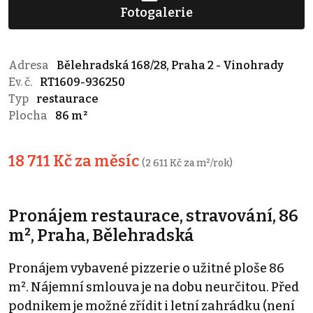
Fotogalerie
Adresa
Bělehradská 168/28, Praha 2 - Vinohrady
Ev. č.
RT1609-936250
Typ
restaurace
Plocha
86 m²
18 711 Kč za měsíc
(2 611 Kč za m²/rok)
Pronájem restaurace, stravování, 86
m², Praha, Bělehradská
Pronájem vybavené pizzerie o užitné ploše 86
m². Nájemní smlouva je na dobu neurčitou. Před
podnikem je možné zřídit i letní zahrádku (není