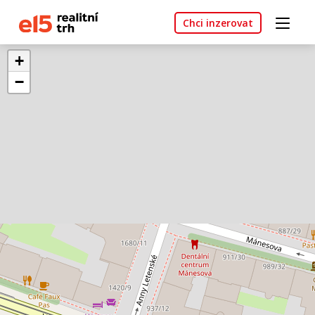
Chci inzerovat
+
−