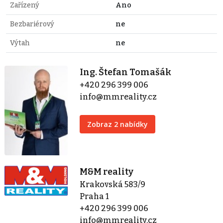
Zařízený
Ano
Bezbariérový
ne
Výtah
ne
Ing. Štefan Tomašák
+420 296 399 006
info@mmreality.cz
Zobraz 2 nabídky
M&M reality
Krakovská 583/9
Praha 1
+420 296 399 006
info@mmreality.cz