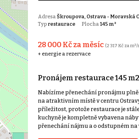
Adresa
Škroupova, Ostrava - Moravská 
Typ
restaurace
Plocha
145 m²
28 000 Kč za měsíc
(2 317 Kč za m²/
+ energie a rezervace
Pronájem restaurace 145 m2
Nabízíme přenechání pronájmu plně 
na atraktivním místě v centru Ostrav
příležitost, protože restaurace je stá
kuchyně je kompletně vybavena nábyt
přenechání nájmu a o odstupném na 