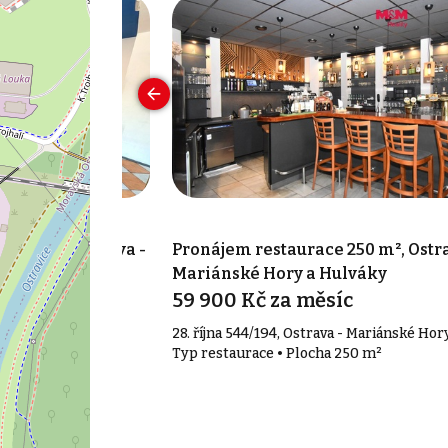
 125 m², Ostrava -
Pronájem restaurace 250 m², Ostra
 Přívoz
Mariánské Hory a Hulváky
íc
59 900 Kč za měsíc
trava - Moravská
28. října 544/194, Ostrava - Mariánské Hor
Typ restaurace • Plocha 250 m²
 125 m²