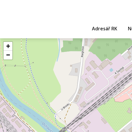
Adresář RK
N
+
−