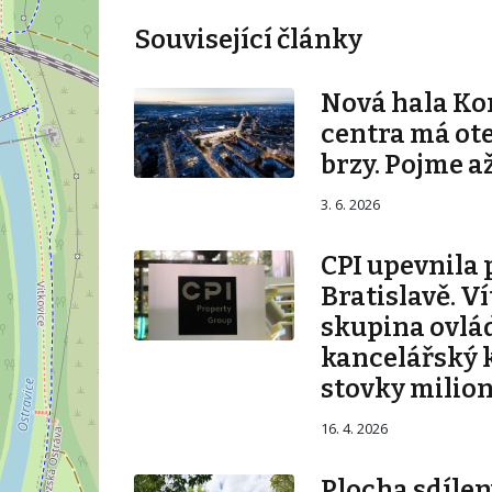
Související články
Nová hala K
centra má ot
brzy. Pojme až
3. 6. 2026
CPI upevnila 
Bratislavě. V
skupina ovlá
kancelářský 
stovky milio
16. 4. 2026
Plocha sdílen