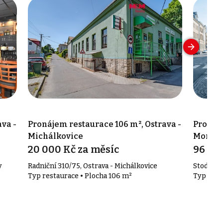
va -
Pronájem restaurace 106 m², Ostrava -
Pronáje
Michálkovice
Moravsk
20 000 Kč za měsíc
96 80
y
Radniční 310/75, Ostrava - Michálkovice
Stodolní 
Typ restaurace • Plocha 106 m²
Typ rest