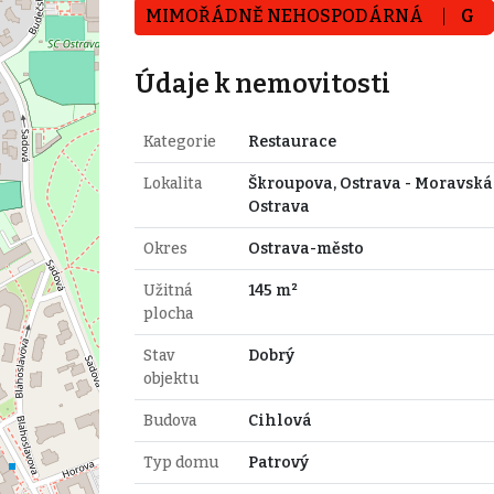
MIMOŘÁDNĚ NEHOSPODÁRNÁ
G
Údaje k nemovitosti
Kategorie
Restaurace
Lokalita
Škroupova, Ostrava - Moravská
Ostrava
Okres
Ostrava-město
Užitná
145 m²
plocha
Stav
Dobrý
objektu
Budova
Cihlová
Typ domu
Patrový