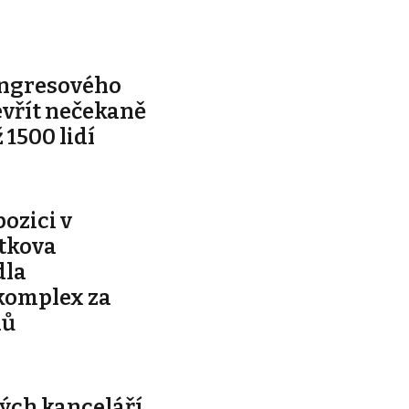
ongresového
evřít nečekaně
 1500 lidí
pozici v
ítkova
dla
komplex za
nů
ých kanceláří