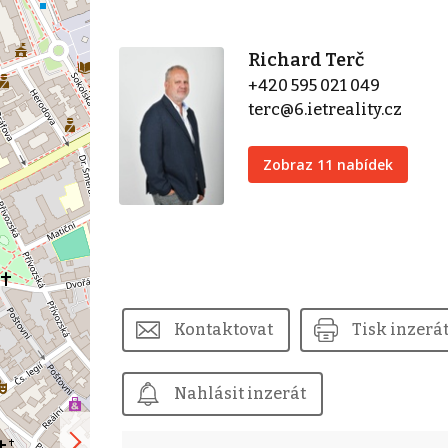
Richard Terč
+420 595 021 049
terc@6.ietreality.cz
Zobraz 11 nabídek
Kontaktovat
Tisk inzerá
Nahlásit inzerát