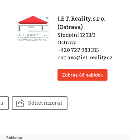
I.E.T. Reality, s.r.o.
(Ostrava)
Stodolní 1293/3
Ostrava
+420 727 983 315
ostrava@iet-reality.cz
Zobraz 86 nabídek
tu
Sdílet inzerát