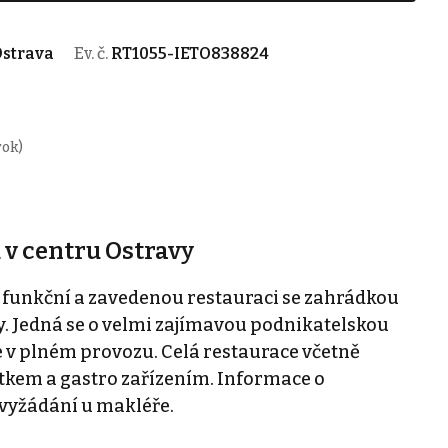
Ostrava
Ev. č.
RT1055-IETO838824
rok)
 v centru Ostravy
funkční a zavedenou restauraci se zahrádkou
y. Jedná se o velmi zajímavou podnikatelskou
le v plném provozu. Celá restaurace včetně
kem a gastro zařízením. Informace o
vyžádání u makléře.