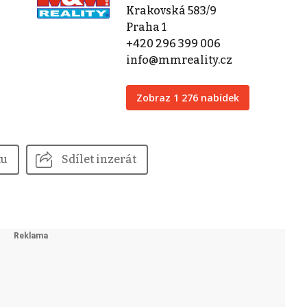
Krakovská 583/9
Praha 1
+420 296 399 006
info@mmreality.cz
Zobraz 1 276 nabídek
tu
Sdílet inzerát