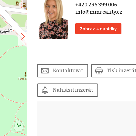
+420 296 399 006
info@mmreality.cz
Zobraz 4 nabídky
Kontaktovat
Tisk inzerá
Nahlásit inzerát