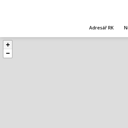
Adresář RK
N
+
−