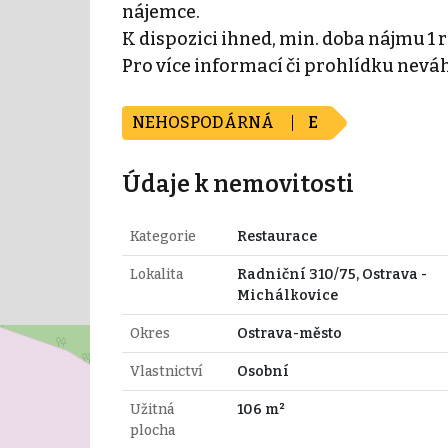
nájemce.
K dispozici ihned, min. doba nájmu 1 
Pro více informací či prohlídku nevá
NEHOSPODÁRNÁ
E
Údaje k nemovitosti
Kategorie
Restaurace
Lokalita
Radniční 310/75, Ostrava -
Michálkovice
Okres
Ostrava-město
Vlastnictví
Osobní
Užitná
106 m²
plocha