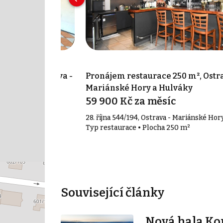
 125 m², Ostrava -
Pronájem restaurace 250 m², Ostra
 Přívoz
Mariánské Hory a Hulváky
íc
59 900 Kč za měsíc
trava - Moravská
28. října 544/194, Ostrava - Mariánské Hor
Typ restaurace • Plocha 250 m²
 125 m²
Související články
Nová hala K