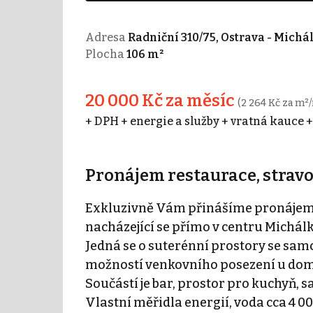
Adresa
Radniční 310/75, Ostrava - Michá
Plocha
106 m²
20 000 Kč za měsíc
(2 264 Kč za m²/
+ DPH + energie a služby + vratná kauce 
Pronájem restaurace, stravov
Exkluzivně Vám přinášíme pronájem
nacházející se přímo v centru Michálk
Jedná se o suterénní prostory se sam
možností venkovního posezení u domu
Součástí je bar, prostor pro kuchyň, 
Vlastní měřidla energií, voda cca 4 00