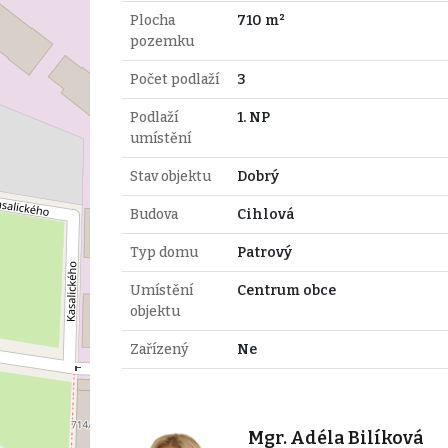
Plocha
710 m²
pozemku
Počet podlaží
3
Podlaží
1. NP
umístění
Stav objektu
Dobrý
Budova
Cihlová
Typ domu
Patrový
Umístění
Centrum obce
objektu
Zařízený
Ne
Mgr. Adéla Bilíková