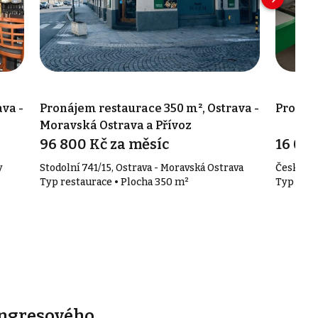
va -
Pronájem restaurace 350 m², Ostrava -
Pronáje
Moravská Ostrava a Přívoz
96 800 Kč za měsíc
16 000
y
Stodolní 741/15, Ostrava - Moravská Ostrava
Českobra
Typ restaurace • Plocha 350 m²
Typ rest
ongresového