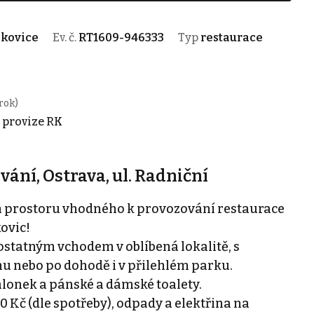
lkovice
Ev. č.
RT1609-946333
Typ
restaurace
rok)
+ provize RK
ání, Ostrava, ul. Radniční
 prostoru vhodného k provozování restaurace
ovic!
ostatným vchodem v oblíbená lokalitě, s
 nebo po dohodě i v přilehlém parku.
salonek a pánské a dámské toalety.
0 Kč (dle spotřeby), odpady a elektřina na