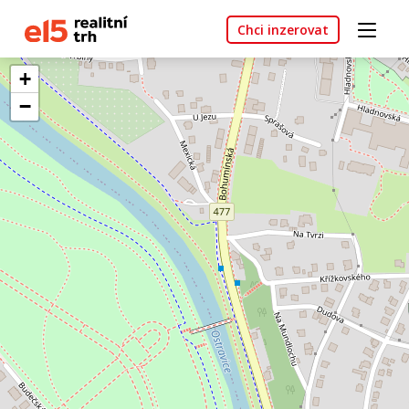
Chci inzerovat
+
−