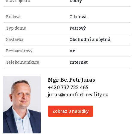
Stav objektu
Dobrý
Budova
Cihlová
Typ domu
Patrový
Zástavba
Obchodní a obytná
Bezbariérový
ne
Telekomunikace
Internet
Mgr. Bc. Petr Juras
+420 737 732 465
juras@comfort-reality.cz
Zobraz 3 nabídky