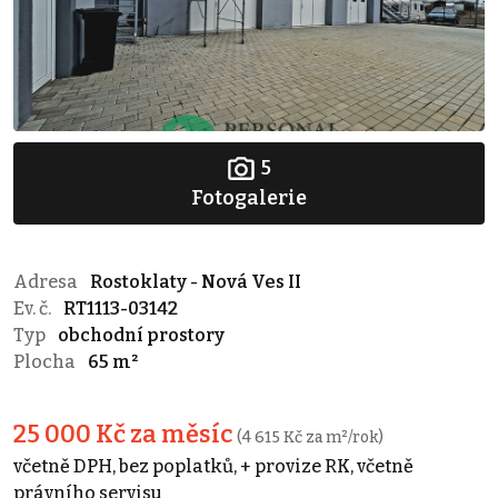
5
Fotogalerie
Adresa
Rostoklaty - Nová Ves II
Ev. č.
RT1113-03142
Typ
obchodní prostory
Plocha
65 m²
25 000 Kč za měsíc
(4 615 Kč za m²/rok)
včetně DPH, bez poplatků, + provize RK, včetně
právního servisu