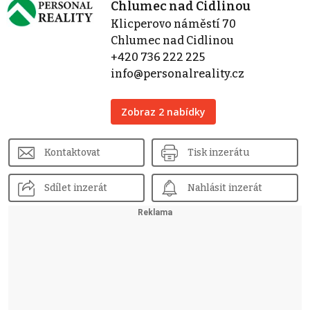
Chlumec nad Cidlinou
Klicperovo náměstí 70
Chlumec nad Cidlinou
+420 736 222 225
info@personalreality.cz
Zobraz 2 nabídky
Kontaktovat
Tisk inzerátu
Sdílet inzerát
Nahlásit inzerát