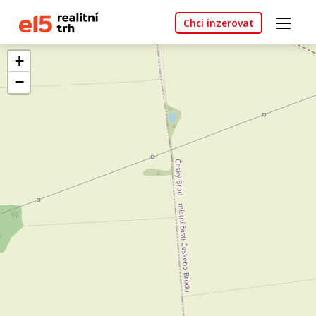
Chci inzerovat
+
−