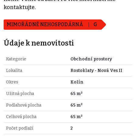
kontaktujte.
MIMOŘÁDNĚ NEHOSPODÁRNÁ
G
Údaje k nemovitosti
Kategorie
Obchodní prostory
Lokalita
Rostoklaty - Nová Ves II
Okres
Kolín
Užitná plocha
65 m²
Podlahová plocha
65 m²
Celková plocha
65 m²
Počet podlaží
2