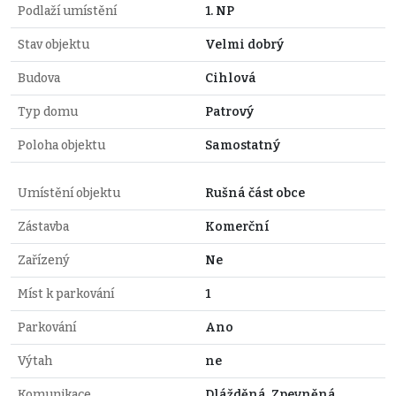
Podlaží umístění
1. NP
Stav objektu
Velmi dobrý
Budova
Cihlová
Typ domu
Patrový
Poloha objektu
Samostatný
Umístění objektu
Rušná část obce
Zástavba
Komerční
Zařízený
Ne
Míst k parkování
1
Parkování
Ano
Výtah
ne
Komunikace
Dlážděná, Zpevněná