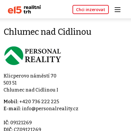
Chci inzerovat
Chlumec nad Cidlinou
Klicperovo náměstí 70
503 51
Chlumec nad Cidlinou I
Mobil:
+420 736 222 225
E-mail:
info@personalreality.cz
IČ:
09121269
DIČ:
CZ09121269