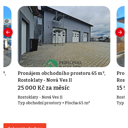
m²,
Pronájem obchodního prostoru 65 m²,
Pron
Rostoklaty - Nová Ves II
Rosto
25 000 Kč za měsíc
15 9
Rostoklaty - Nová Ves II
Rostok
Typ obchodní prostory • Plocha 65 m²
Typ o