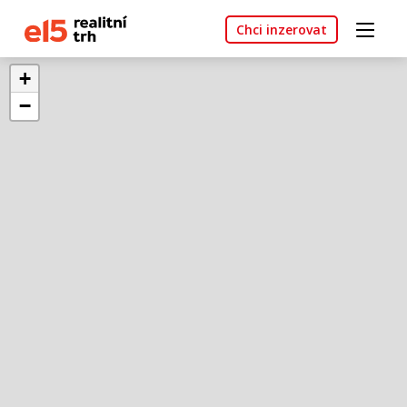
Chci inzerovat
+
−