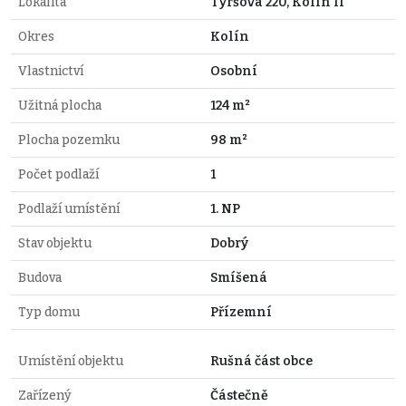
Lokalita
Tyršova 220, Kolín II
Okres
Kolín
Vlastnictví
Osobní
Užitná plocha
124 m²
Plocha pozemku
98 m²
Počet podlaží
1
Podlaží umístění
1. NP
Stav objektu
Dobrý
Budova
Smíšená
Typ domu
Přízemní
Umístění objektu
Rušná část obce
Zařízený
Částečně