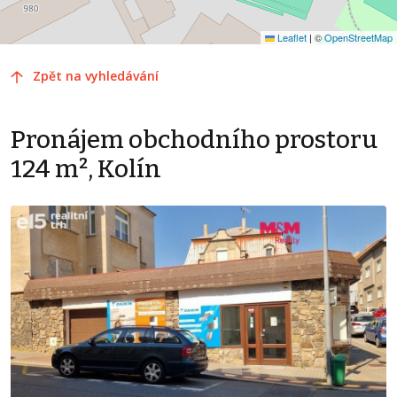
Leaflet
|
©
OpenStreetMap
Zpět na vyhledávání
Pronájem obchodního prostoru
124 m², Kolín