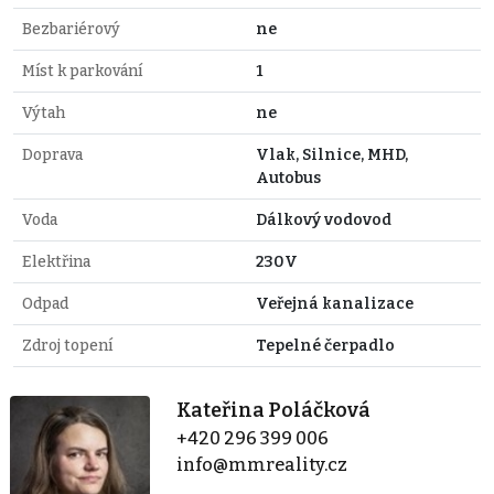
Bezbariérový
ne
Míst k parkování
1
Výtah
ne
Doprava
Vlak, Silnice, MHD,
Autobus
Voda
Dálkový vodovod
Elektřina
230V
Odpad
Veřejná kanalizace
Zdroj topení
Tepelné čerpadlo
Kateřina Poláčková
+420 296 399 006
info@mmreality.cz