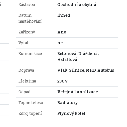
í
Zástavba
Obchodní a obytná
Datum
Ihned
nastěhování
Zařízený
Ano
Výtah
ne
Komunikace
Betonová, Dlážděná,
Asfaltová
Doprava
Vlak, Silnice, MHD, Autobus
Elektřina
230V
Odpad
Veřejná kanalizace
Topné těleso
Radiátory
Zdroj topení
Plynový kotel