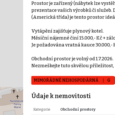
Prostor je zařízený (nábytek lze vyst
prezentace vašich výrobků či služeb.
(Americká třída) je tento prostor id
Vytápění zajišťuje plynový kotel.
Měsíční nájemné činí 15.000,- Kč + zálo
Je požadována vratná kauce 30.000,- K
Obchodní prostor je volný od 1.7.2026.
Nezmeškejte tuto skvělou příležitost,
MIMOŘÁDNĚ NEHOSPODÁRNÁ
G
Údaje k nemovitosti
Kategorie
Obchodní prostory