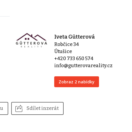
Iveta Gütterová
Robčice 34
Útušice
+420 733 650 574
info@gutterovareality.cz
Zobraz 2 nabídky
tu
Sdílet inzerát