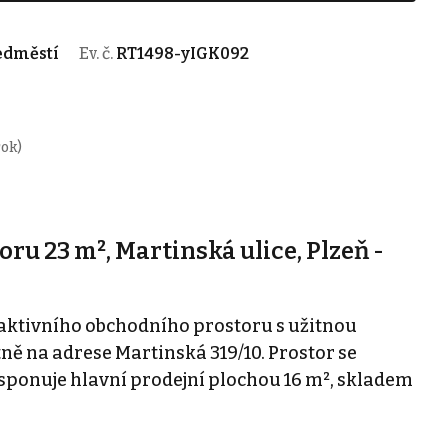
ředměstí
Ev. č.
RT1498-yIGK092
rok)
u 23 m², Martinská ulice, Plzeň -
ktivního obchodního prostoru s užitnou
ně na adrese Martinská 319/10. Prostor se
isponuje hlavní prodejní plochou 16 m², skladem