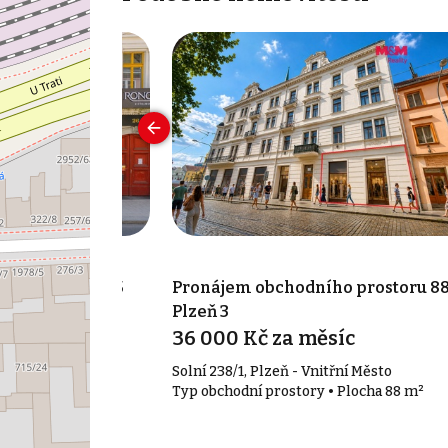
o prostoru 145
Pronájem obchodního prostoru 88
Plzeň 3
síc
36 000 Kč za měsíc
 Jižní Předměstí
Solní 238/1, Plzeň - Vnitřní Město
 Plocha 145 m²
Typ obchodní prostory • Plocha 88 m²