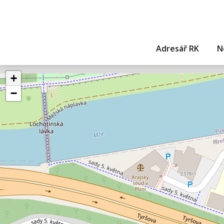
Adresář RK
N
+
−