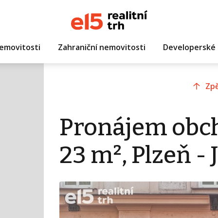
emovitosti
Zahraniční nemovitosti
Developerské 
Zpě
Pronájem obc
23 m², Plzeň -