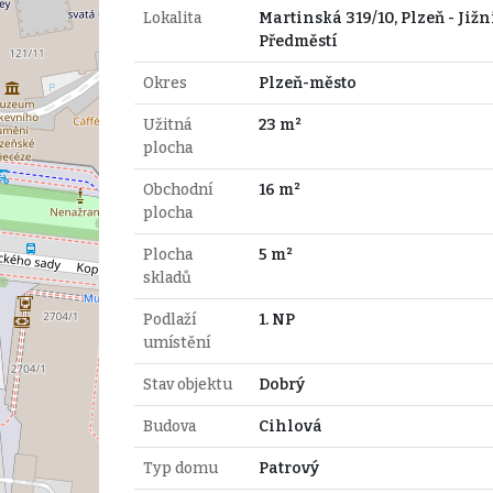
Lokalita
Martinská 319/10, Plzeň - Jižn
Předměstí
Okres
Plzeň-město
Užitná
23 m²
plocha
Obchodní
16 m²
plocha
Plocha
5 m²
skladů
Podlaží
1. NP
umístění
Stav objektu
Dobrý
Budova
Cihlová
Typ domu
Patrový