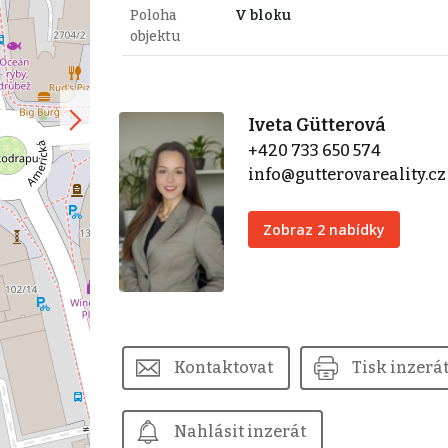
Poloha
V bloku
objektu
Iveta Gütterová
+420 733 650 574
info@gutterovareality.cz
Zobraz 2 nabídky
Kontaktovat
Tisk inzerá
Nahlásit inzerát