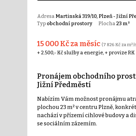
Adresa
Martinská 319/10, Plzeň - Jižní P
Typ
obchodní prostory
Plocha
23 m²
15 000 Kč za měsíc
(7 826 Kč za m²/
+ 2.500,- Kč služby a energie, + provize RK
Pronájem obchodního prostor
Jižní Předměstí
Nabízím Vám možnost pronájmu atra
plochou 23 m² v centru Plzně, konkrét
nachází v přízemí cihlové budovy a d
se sociálním zázemím.