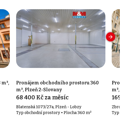
 m²,
Pronájem obchodního prostoru 360
Pronáj
m², Plzeň 2-Slovany
m², Plz
68 400 Kč za měsíc
169 0
Blatenská 1073/27a, Plzeň - Lobzy
Zbrojnick
Typ obchodní prostory • Plocha 360 m²
Typ obch