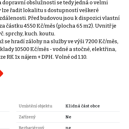
a dopravní obslužnosti se tedy jedná o velmi
lze řadit lokalitu s dostupností veškeré
dálenosti. Před budovou jsou k dispozici vlastní
za částku 4550 Kč/měs (plocha 65 m2). Uvnitř je
č. sprchy, kuch. koutu.
 se hradí zálohy na služby ve výši 7200 Kč/měs,
lady 10500 Kč/měs - vodné a stočné, elektřina,
ze RK 1x nájem + DPH. Volné od 1.10.
Umístění objektu
Klidná část obce
Zařízený
Ne
Bezbariérový
ne