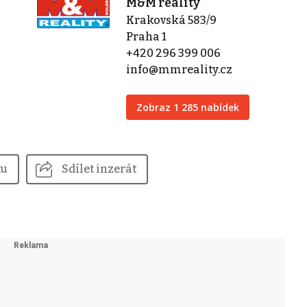
M&M reality
Krakovská 583/9
Praha 1
+420 296 399 006
info@mmreality.cz
Zobraz 1 285 nabídek
tu
Sdílet inzerát