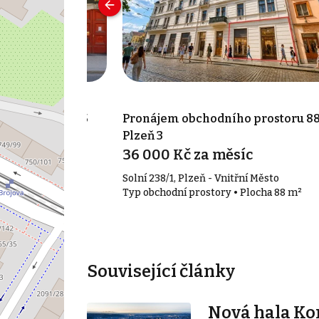
o prostoru 145
Pronájem obchodního prostoru 88
Plzeň 3
síc
36 000 Kč za měsíc
 Jižní Předměstí
Solní 238/1, Plzeň - Vnitřní Město
 Plocha 145 m²
Typ obchodní prostory • Plocha 88 m²
Související články
Nová hala K