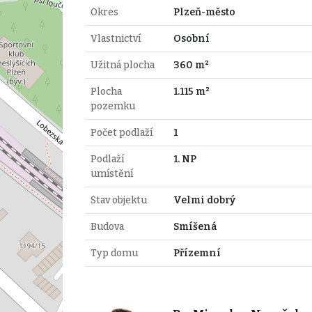
Okres
Plzeň-město
Vlastnictví
Osobní
Užitná plocha
360 m²
Plocha
1.115 m²
pozemku
Počet podlaží
1
Podlaží
1. NP
umístění
Stav objektu
Velmi dobrý
Budova
Smíšená
Typ domu
Přízemní