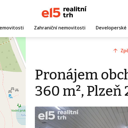
emovitosti
Zahraniční nemovitosti
Developerské 
Zpě
Pronájem obc
360 m², Plzeň