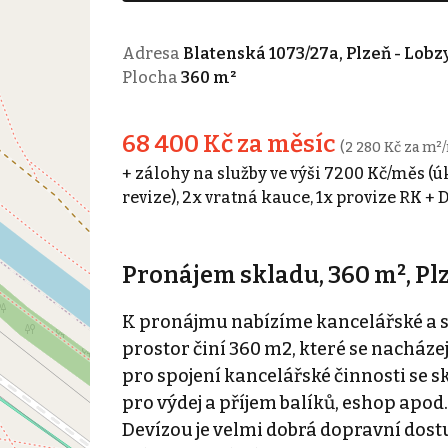
Adresa
Blatenská 1073/27a, Plzeň - Lobz
Plocha
360 m²
68 400 Kč za měsíc
(2 280 Kč za m²/
+ zálohy na služby ve výši 7200 Kč/měs (ú
revize), 2x vratná kauce, 1x provize RK +
Pronájem skladu, 360 m², Plz
K pronájmu nabízíme kancelářské a s
prostor činí 360 m2, které se nacházej
pro spojení kancelářské činnosti se 
pro výdej a příjem balíků, eshop apod.
Devízou je velmi dobrá dopravní dostu