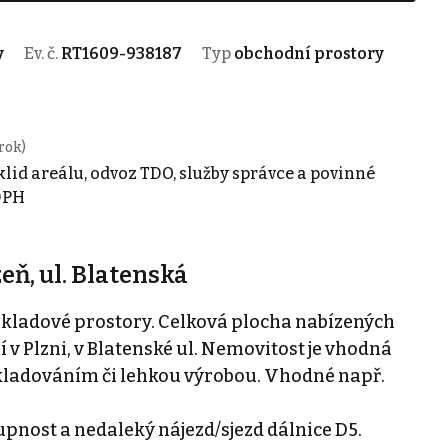
y
Ev. č.
RT1609-938187
Typ
obchodní prostory
rok)
klid areálu, odvoz TDO, služby správce a povinné
 DPH
eň, ul. Blatenská
kladové prostory. Celková plocha nabízených
í v Plzni, v Blatenské ul. Nemovitost je vhodná
skladováním či lehkou výrobou. Vhodné např.
pnost a nedaleký nájezd/sjezd dálnice D5.