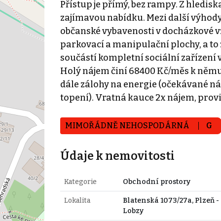
Přístup je přímý, bez rampy. Z hledisk
zajímavou nabídku. Mezi další výhody 
občanské vybavenosti v docházkové vz
parkovací a manipulační plochy, a to 
součástí kompletní sociální zařízení v
Holý nájem činí 68400 Kč/měs k němuž
dále zálohy na energie (očekávané nák
topení). Vratná kauce 2x nájem, provi
MIMOŘÁDNĚ NEHOSPODÁRNÁ
G
Údaje k nemovitosti
Kategorie
Obchodní prostory
Lokalita
Blatenská 1073/27a, Plzeň -
Lobzy