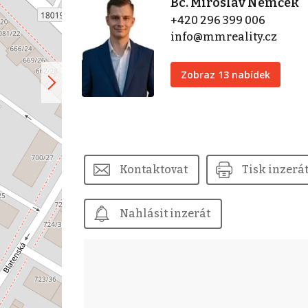
Bc. Miroslav Nemček
+420 296 399 006
info@mmreality.cz
Zobraz 13 nabídek
Kontaktovat
Tisk inzerá
Nahlásit inzerát