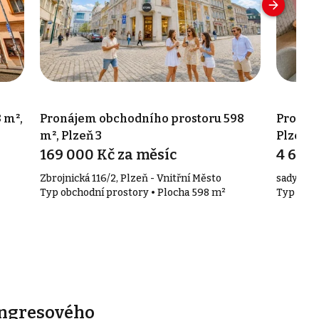
 m²,
Pronájem obchodního prostoru 598
Pronáj
m², Plzeň 3
Plzeň 3
169 000 Kč za měsíc
4 690 
Zbrojnická 116/2, Plzeň - Vnitřní Město
sady 5. k
Typ obchodní prostory • Plocha 598 m²
Typ obch
ongresového