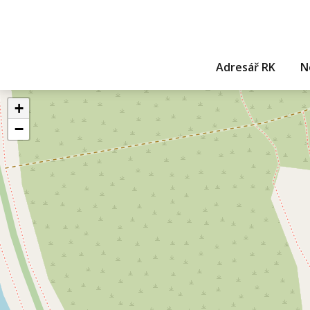
Adresář RK
N
+
−