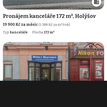
Pronájem kanceláře 172 m², Holýšov
19 900 Kč za měsíc
(1 388 Kč za m²/rok)
Typ
kanceláře
Plocha
172 m²
Pronájem obchodního prostoru 23 m²,