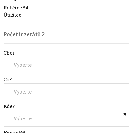
Robčice 34
Útušice
Počet inzerátů
2
Chci
Vyberte
Co?
Vyberte
Kde?
Vyberte