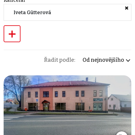
Kancelář
Iveta Gütterová
+
Řadit podle:
Od nejnovějšího