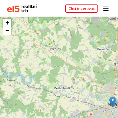
Chci inzerovat
+
−