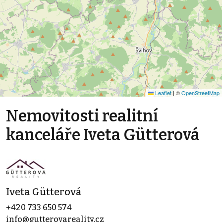
Leaflet
|
©
OpenStreetMap
Nemovitosti realitní
kanceláře Iveta Gütterová
Iveta Gütterová
+420 733 650 574
info@gutterovareality.cz