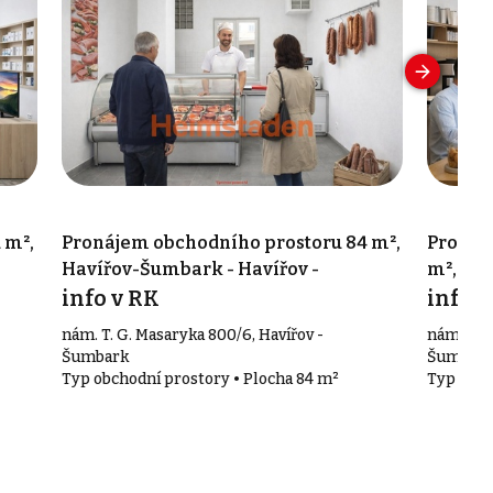
 m²,
Pronájem obchodního prostoru 84 m²,
Pronáj
Havířov-Šumbark - Havířov -
m², Hav
Šumbark
info v RK
Šumba
info v
nám. T. G. Masaryka 800/6, Havířov -
nám. T. G
Šumbark
Šumbar
Typ obchodní prostory • Plocha 84 m²
Typ obch