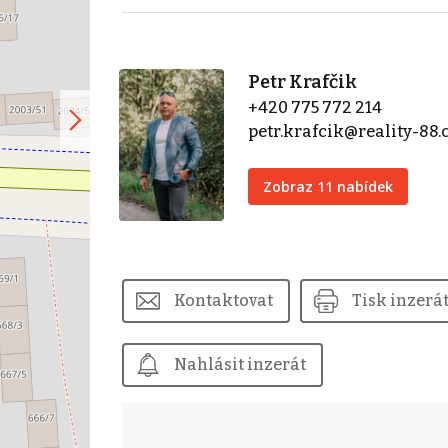
Petr Krafčik
+420 775 772 214
petr.krafcik@reality-88.
Zobraz 11 nabídek
Kontaktovat
Tisk inzerá
Nahlásit inzerát