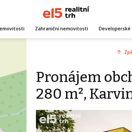
emovitosti
Zahraniční nemovitosti
Developerské 
Zpě
Pronájem obc
280 m², Karvin