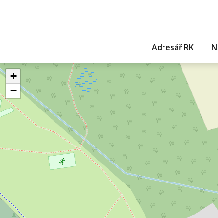
Adresář RK
N
+
−