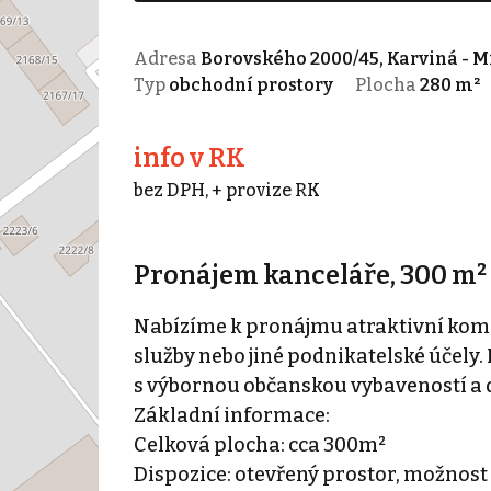
Adresa
Borovského 2000/45, Karviná - M
Typ
obchodní prostory
Plocha
280 m²
info v RK
bez DPH, + provize RK
Pronájem kanceláře, 300 m² 
Nabízíme k pronájmu atraktivní kome
služby nebo jiné podnikatelské účely.
s výbornou občanskou vybaveností a
Základní informace:
Celková plocha: cca 300m²
Dispozice: otevřený prostor, možnost