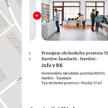
ho prostoru 376
Pronájem obchodního prostoru 72
 Havířov - Město
Havířov-Šumbark - Havířov -
Šumbark
info v RK
avířov - Město
Slovenského národního povstání 803/11,
• Plocha 376 m²
Havířov - Šumbark
Typ obchodní prostory • Plocha 72 m²