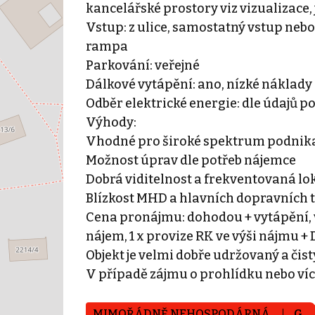
kancelářské prostory viz vizualizace,
Vstup: z ulice, samostatný vstup nebo
rampa
Parkování: veřejné
Dálkové vytápění: ano, nízké náklady –
Odběr elektrické energie: dle údajů 
Výhody:
Vhodné pro široké spektrum podnika
Možnost úprav dle potřeb nájemce
Dobrá viditelnost a frekventovaná lo
Blízkost MHD a hlavních dopravních 
Cena pronájmu: dohodou + vytápění, v
nájem, 1 x provize RK ve výši nájmu +
Objekt je velmi dobře udržovaný a čist
V případě zájmu o prohlídku nebo víc
MIMOŘÁDNĚ NEHOSPODÁRNÁ
G