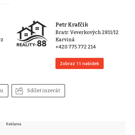
Petr Krafčik
Bratr. Veverkových 2811/12
cz
Karviná
+420 775 772 214
Zobraz 11 nabídek
tu
Sdílet inzerát