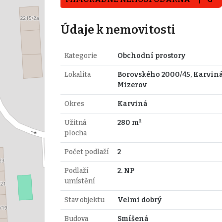
Údaje k nemovitosti
Kategorie
Obchodní prostory
Lokalita
Borovského 2000/45, Karviná
Mizerov
Okres
Karviná
Užitná
280 m²
plocha
Počet podlaží
2
Podlaží
2. NP
umístění
Stav objektu
Velmi dobrý
Budova
Smíšená